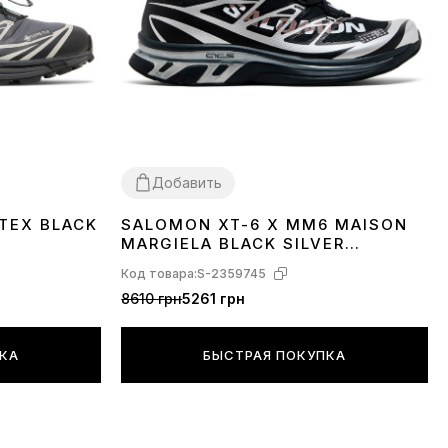
Добавить
TEX BLACK
SALOMON XT-6 X MM6 MAISON
40
41
42
43
MARGIELA BLACK SILVER
PHANTOM L49107000
Код товара:
S-2359745
8610 грн
5261 грн
ПКА
БЫСТРАЯ ПОКУПКА