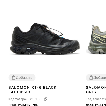
Добавить
Добави
SALOMON XT-6 BLACK
SALOMON
40
41
42
43
44
45
40
44
45
L41086600
GREY
Код товара:
S-2351696
Код товара:
S
8840 грн
4161 грн
8950 грн
37