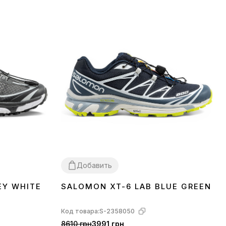
Добавить
EY WHITE
SALOMON XT-6 LAB BLUE GREEN
41
42
Код товара:
S-2358050
8610 грн
3991 грн