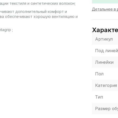
ации текстиля и синтетических волокон;
Детальнее в 
спечивают дополнительный комфорт и
тва обеспечивают хорошую вентиляцию и
Характ
agrip ;
Артикул
Под линей
Линейки
пании «НОВАЯ ПОЧТА», никаких других
одится при получении, после осмотра и
и товара и комиссия за использование
Пол
о от стоимости товара! Доставка товара
вар можно обменять или вернуть. В случае
Категория
 бесплатно отказаться от посылки
Тип
Размер об
ета цвет товара, указанного на фото, может