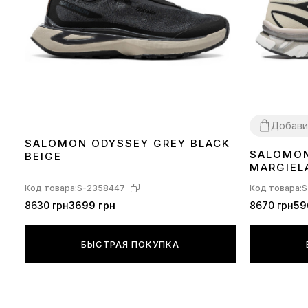
Добави
SALOMON ODYSSEY GREY BLACK
SALOMON
BEIGE
40
41
44
MARGIELA
GREEN H
Код товара:
S-2358447
Код товара:
S
8630 грн
3699 грн
8670 грн
59
БЫСТРАЯ ПОКУПКА