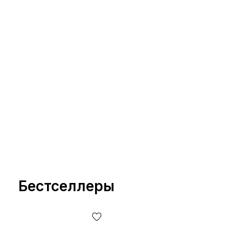
*Определенные незначительные детали товара и его компл
расположение этикеток, бирок, их форма, размер или соде
упаковочной бумаги и т.п.) могут отличаться от указанных
изменять БЕЗ ПРЕДУПРЕЖДЕНИЯ, в том числе, и т.д. фактор
партии, года выпуска, страны производителя и т.д.
Бестселлеры