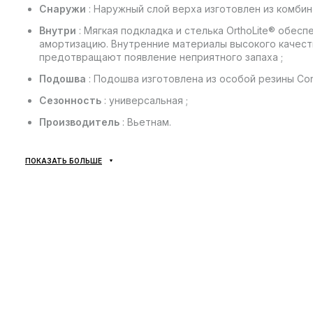
Снаружи
: Наружный слой верха изготовлен из комбин
Внутри
: Мягкая подкладка и стелька OrthoLite® обе
амортизацию. Внутренние материалы высокого качес
предотвращают появление неприятного запаха ;
Подошва
: Подошва изготовлена из особой резины Cont
Сезонность
: универсальная ;
Производитель
: Вьетнам.
ПОКАЗАТЬ БОЛЬШЕ
Все товары доставляются исключительно с помощью ком
вариантов доставки — не предусмотрено! Оплата произв
примерки товара на отделении почты. Стоимость доставк
денежного перевода оплачивается покупателем отдельн
занимает 1-3 суток с момента подтверждения заказа. То
если что-то не подошло — покупатель может совершенно
непосредственно на отделении почты!
*В зависимости от настроек и качества работы Вашего гадж
несколько отличаться от реального!