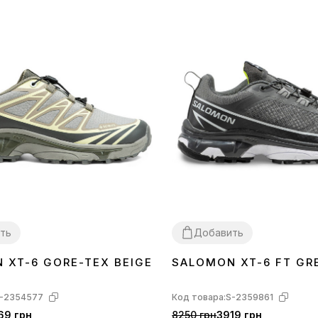
ть
Добавить
 XT-6 GORE-TEX BEIGE
SALOMON XT-6 FT GR
44
-2354577
Код товара:
S-2359861
69 грн
8250 грн
3919 грн