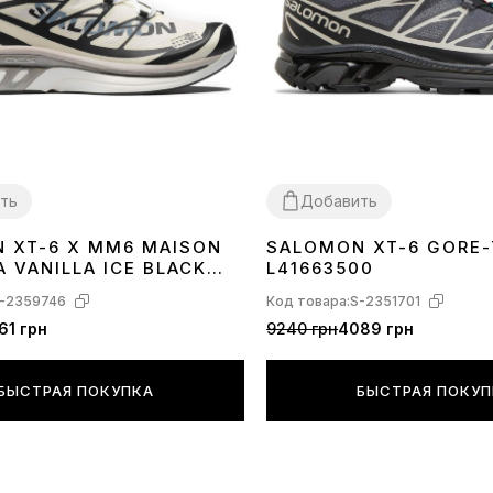
ть
Добавить
 XT-6 X MM6 MAISON
SALOMON XT-6 GORE-
41
42
43
44
45
 VANILLA ICE BLACK
L41663500
AZE L47949400
-2359746
Код товара:
S-2351701
61 грн
9240 грн
4089 грн
БЫСТРАЯ ПОКУПКА
БЫСТРАЯ ПОКУ