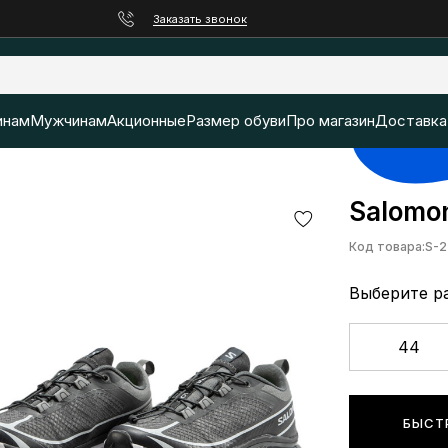
Заказать звонок
нам
Мужчинам
Акционные
Размер обуви
Про магазин
Доставка
Salomon
Код товара:
S-2
Выберите р
44
БЫСТ