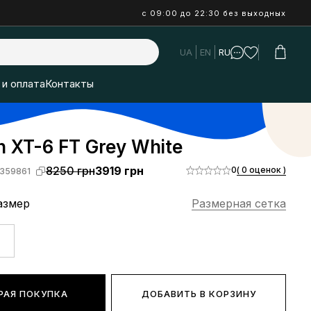
с 09:00 до 22:30 без выходных
UA
EN
RU
 и оплата
Контакты
 XT-6 FT Grey White
8250 грн
3919 грн
0
( 0 оценок )
359861
азмер
Размерная сетка
РАЯ ПОКУПКА
ДОБАВИТЬ В КОРЗИНУ