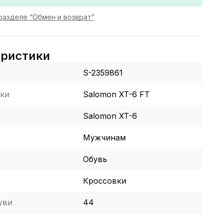
разделе “Обмен и возврат”
еристики
S-2359861
ки
Salomon XT-6 FT
Salomon XT-6
Мужчинам
Обувь
Кроссовки
уви
44