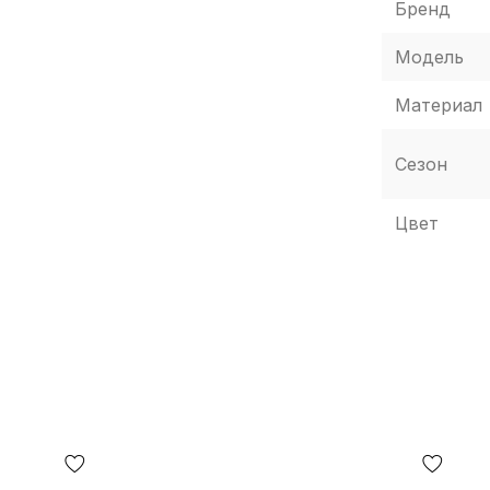
Бренд
ектации (в том числе, но не исключительно —
Модель
ржание, мелкие принты, цвет коробки или
 на фото, поскольку производитель может
Материал
ов, в том числе, но не исключительно – от
Сезон
Цвет