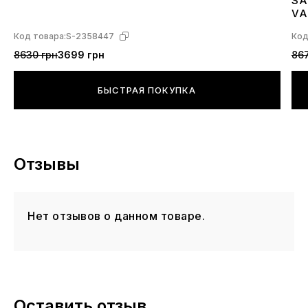
SA
4
VA
L4
Код товара:
S-2358447
Код
8630 грн
3699 грн
867
БЫСТРАЯ ПОКУПКА
Отзывы
Нет отзывов о данном товаре.
Оставить отзыв