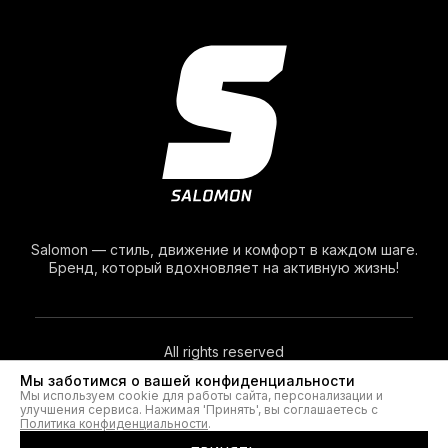
Salomon — стиль, движение и комфорт в каждом шаге.
Бренд, который вдохновляет на активную жизнь!
All rights reserved
Мы заботимся о вашей конфиденциальности
Мы используем cookie для работы сайта, персонализации и
© 2026. Salomon®
улучшения сервиса. Нажимая 'Принять', вы соглашаетесь с
Политика конфиденциальности
.