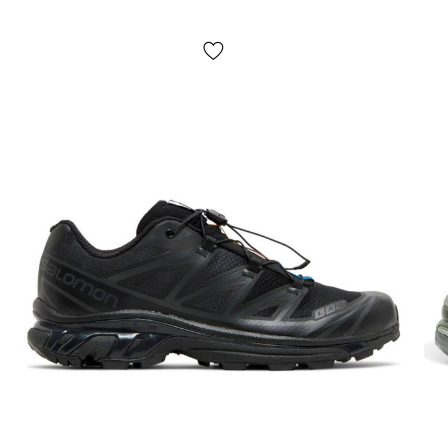
доставки — не предусмотрено! Оплата производится при
получении, после осмотра и примерки товара на отделении
почты. Стоимость доставки товара и комиссия за
использование денежного перевода оплачивается
покупателем отдельно от стоимости товара! Доставка
товара занимает 1-3 суток с момента подтверждения
заказа. Товар можно обменять или вернуть. В случае если
что-то не подошло — покупатель может совершенно
бесплатно отказаться от посылки непосредственно на
отделении почты!
*В зависимости от настроек и качества работы Вашего
гаджета цвет товара, указанного на фото, может несколько
отличаться от реального!
*Определенные незначительные детали товара и его
комплектации (в том числе, но не исключительно —
расположение этикеток, бирок, их форма, размер или
содержание, мелкие принты, цвет коробки или упаковочной
бумаги и т.п.) могут отличаться от указанных на фото,
поскольку производитель может изменять БЕЗ
ПРЕДУПРЕЖДЕНИЯ, в том числе, и т.д. факторов, в том
числе, но не исключительно – от партии, года выпуска,