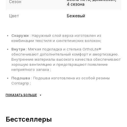
Сезон
4 сезона
Цвет
Бежевый
Снаружи
: Наружный слой верха изготовлен из
комбинации текстиля и синтетических волокон;
Внутри
: Мягкая подкладка и стелька OrthoLite®
обеспечивают дополнительный комфорт и амортизацию.
Внутренние материалы высокого качества обеспечивают
хорошую вентиляцию и предотвращают появление
неприятного запаха ;
Подошва
: Подошва изготовлена из особой резины
Contagrip ;
Сезонность
: универсальная ;
ПОКАЗАТЬ БОЛЬШЕ
Производитель
: Вьетнам.
Все товары доставляются исключительно с помощью
Бестселлеры
компании «НОВАЯ ПОЧТА», никаких других вариантов