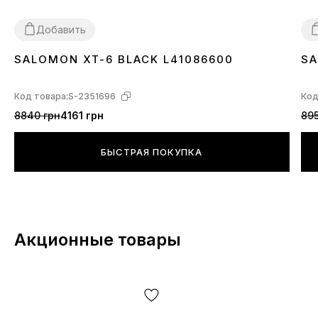
страны производителя и т.д.
Добавить
SALOMON XT-6 BLACK L41086600
SA
40
41
42
43
44
45
4
Код товара:
S-2351696
Код
8840 грн
4161 грн
895
БЫСТРАЯ ПОКУПКА
Акционные товары