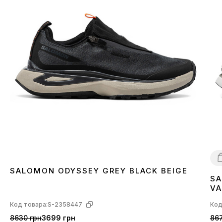
SALOMON ODYSSEY GREY BLACK BEIGE
SA
4
VA
L4
Код товара:
S-2358447
Код
8630 грн
3699 грн
867