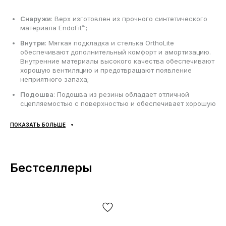
Снаружи
: Верх изготовлен из прочного синтетического
материала EndoFit™;
Внутри
: Мягкая подкладка и стелька OrthoLite
обеспечивают дополнительный комфорт и амортизацию.
Внутренние материалы высокого качества обеспечивают
хорошую вентиляцию и предотвращают появление
неприятного запаха;
Подошва
: Подошва из резины обладает отличной
сцепляемостью с поверхностью и обеспечивает хорошую
амортизацию. Протектор Mud Contragrip® на подметке
обеспечивает хорошее трение и стабильность при
ПОКАЗАТЬ БОЛЬШЕ
ходьбе. Протектор на подметке обеспечивает хорошее
трение и стабильность при ходьбе;
Сезонность
: может использоваться в течении всего года
в зависимости от погодных условий;
Бестселлеры
Производитель
: Вьетнам.
Все товары доставляются исключительно компанией
«НОВАЯ ПОЧТА», никаких других вариантов доставки — не