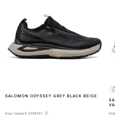
SALOMON ODYSSEY GREY BLACK BEIGE
SA
4
VA
L4
Код товара:
S-2358447
Код