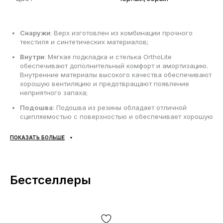
Снаружи
: Верх изготовлен из комбинации прочного
текстиля и синтетических материалов;
Внутри
: Мягкая подкладка и стелька OrthoLite
обеспечивают дополнительный комфорт и амортизацию.
Внутренние материалы высокого качества обеспечивают
хорошую вентиляцию и предотвращают появление
неприятного запаха;
Подошва
: Подошва из резины обладает отличной
сцепляемостью с поверхностью и обеспечивает хорошую
амортизацию. Протектор Mud Contragrip® на подметке
обеспечивает хорошее трение и стабильность при
ПОКАЗАТЬ БОЛЬШЕ
ходьбе. Протектор на подметке обеспечивает хорошее
трение и стабильность при ходьбе;
Сезонность
: может использоваться в течении всего года
в зависимости от погодных условий;
Бестселлеры
Производитель
: Вьетнам.
Все товары доставляются исключительно компанией