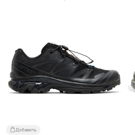
«НОВАЯ ПОЧТА», никаких других вариантов доставки — не
предусмотрено! Оплата происходит при получении, после
осмотра и примерки товара на отделении почты. Стоимость
доставки товара и комиссия за использование
наложенного платежа оплачивается покупателем отдельно
от стоимости товара! Доставка товара занимает 1-3 суток от
момента подтверждения заказа. Товар можно обменять или
вернуть. В случае, если что-то не подошло — покупатель
может абсолютно бесплатно отказаться от посылки на
отделении почты!
*В зависимости от настроек и качества работы Вашего
гаджета цвет товара, что изображен на фото, может
незначительно отличаться от реального!
*Некоторые незначительные детали товара и его
комплектации (включая, но не ограничиваясь —
расположение этикеток, бирок, их форма, размер или
содержание, мелкие принты, цвет коробки или упаковочной
бумаги и т.д.) могут отличаться от представленных на фото,
т.к. производитель может изменять БЕЗ ПРЕДУПРЕЖДЕНИЯ,
Добавить
включая, но не ограничиваясь —дизайн, комплектацию,