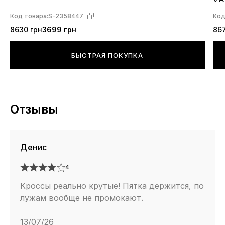
L4
Код товара:
S-2358447
Код
8630 грн
3699 грн
867
БЫСТРАЯ ПОКУПКА
Отзывы
Денис
4
Кроссы реально крутые! Пятка держится, по
лужам вообще не промокают.
13/07/26