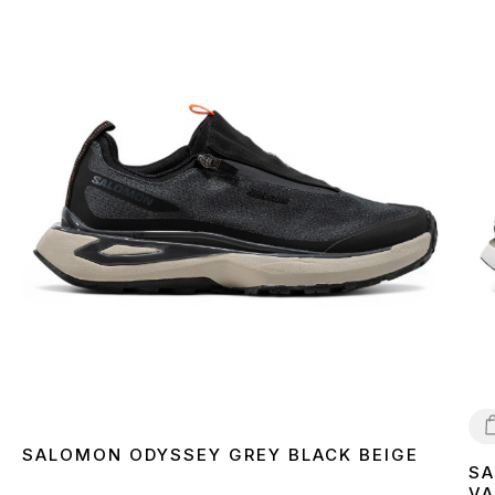
SALOMON ODYSSEY GREY BLACK BEIGE
SA
4
VA