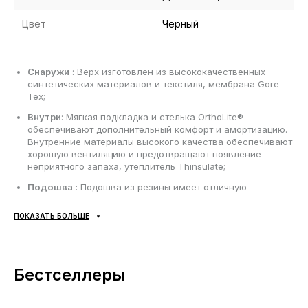
Цвет
Черный
Снаружи
: Верх изготовлен из высококачественных
синтетических материалов и текстиля, мембрана Gore-
Tex;
Внутри
: Мягкая подкладка и стелька OrthoLite®
обеспечивают дополнительный комфорт и амортизацию.
Внутренние материалы высокого качества обеспечивают
хорошую вентиляцию и предотвращают появление
неприятного запаха, утеплитель Thinsulate;
Подошва
: Подошва из резины имеет отличную
сцепляемость с поверхностью и обеспечивает хорошую
амортизацию . Протектор Mud Contragrip® на подметке
ПОКАЗАТЬ БОЛЬШЕ
обеспечивает хорошее трение и стабильность при
ходьбе;
Сезонность
: Демисезон, зима;
Бестселлеры
Производитель
: Вьетнам.