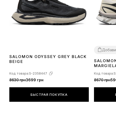
Добави
SALOMON ODYSSEY GREY BLACK
SALOMON
BEIGE
40
41
42
44
MARGIELA
GREEN H
Код товара:
S-2358447
Код товара:
S
8630 грн
3699 грн
8670 грн
59
БЫСТРАЯ ПОКУПКА