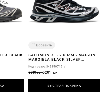
Добавить
TEX BLACK
SALOMON XT-6 X MM6 MAISON
40
41
42
43
MARGIELA BLACK SILVER
PHANTOM L49107000
Код товара:
S-2359745
8610 грн
5261 грн
ПКА
БЫСТРАЯ ПОКУПКА