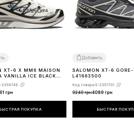
ть
Добавить
 XT-6 X MM6 MAISON
SALOMON XT-6 GORE-
41
42
43
44
45
 VANILLA ICE BLACK
L41663500
AZE L47949400
-2359746
Код товара:
S-2351701
61 грн
9240 грн
4089 грн
БЫСТРАЯ ПОКУПКА
БЫСТРАЯ ПОКУ