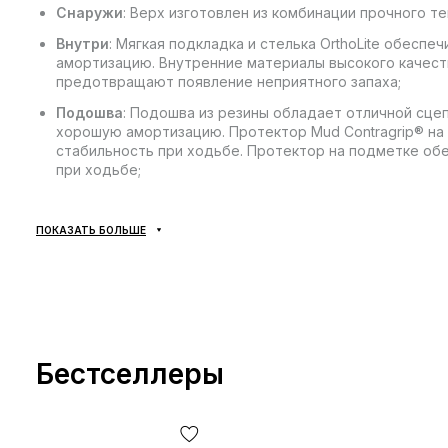
Снаружи
: Верх изготовлен из комбинации прочного т
Внутри
: Мягкая подкладка и стелька OrthoLite обесп
амортизацию. Внутренние материалы высокого качес
предотвращают появление неприятного запаха;
Подошва
: Подошва из резины обладает отличной сц
хорошую амортизацию. Протектор Mud Contragrip® на
стабильность при ходьбе. Протектор на подметке об
при ходьбе;
Сезонность
: может использоваться в течении всего г
Производитель
: Вьетнам.
ПОКАЗАТЬ БОЛЬШЕ
Все товары доставляются исключительно компанией «НО
доставки — не предусмотрено! Оплата происходит при п
на отделении почты. Стоимость доставки товара и коми
оплачивается покупателем отдельно от стоимости товара
Бестселлеры
момента подтверждения заказа. Товар можно обменять ил
подошло — покупатель может абсолютно бесплатно отказ