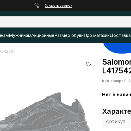
Заказать звонок
нам
Мужчинам
Акционные
Размер обуви
Про магазин
Доставка
1754200
Salomon
L41754
Код товара:
S-2
Нет в нали
Характ
Артикул