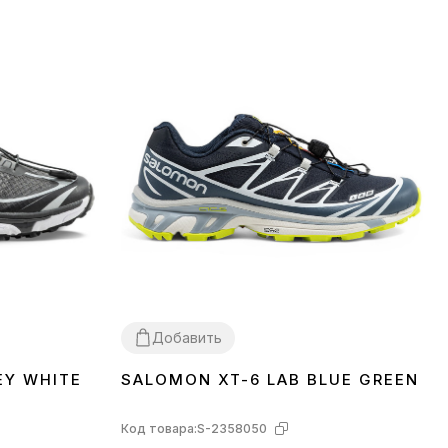
Добавить
EY WHITE
SALOMON XT-6 LAB BLUE GREEN
41
42
Код товара:
S-2358050