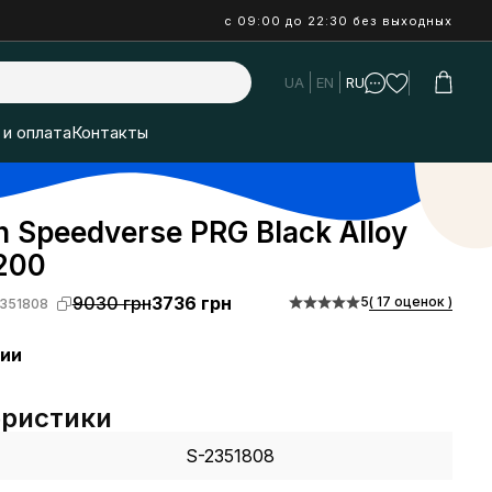
с 09:00 до 22:30 без выходных
UA
EN
RU
 и оплата
Контакты
 Speedverse PRG Black Alloy
200
9030 грн
3736 грн
5
( 17 оценок )
351808
чии
еристики
S-2351808