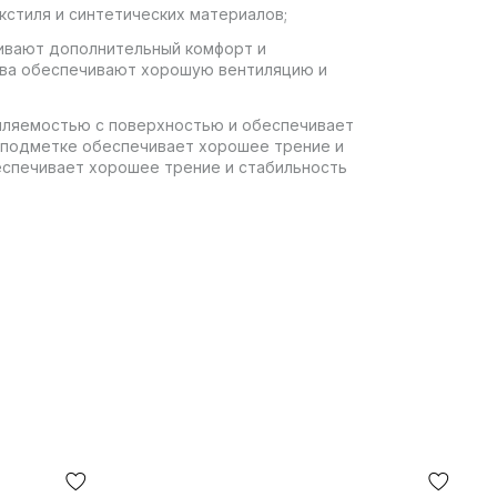
екстиля и синтетических материалов;
ечивают дополнительный комфорт и
тва обеспечивают хорошую вентиляцию и
епляемостью с поверхностью и обеспечивает
 подметке обеспечивает хорошее трение и
еспечивает хорошее трение и стабильность
ода в зависимости от погодных условий;
ВАЯ ПОЧТА», никаких других вариантов
олучении, после осмотра и примерки товара
ссия за использование наложенного платежа
! Доставка товара занимает 1-3 суток от
и вернуть. В случае, если что-то не
аться от посылки на отделении почты!