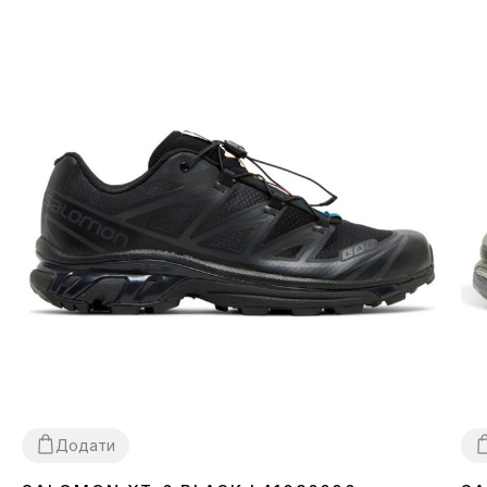
підтвердження замовлення. Товар можна обміняти чи
повернути. У разі, якщо щось не підійшло — покупець може
абсолютно безкоштовно відмовитися від посилки
безпосередньо на відділенні пошти!
*Залежно від налаштувань та якості роботи Вашого гаджету
колір товару, що зазначено на фото, може дещо відрізнятися
від реального!
*Певні незначні деталі товару та його комлпектації (у тому
числі, але не виключно — розташування етикеток, бірок, їх
форма, розмір або зміст, дрібні принти, колір коробки чи
пакувального паперу тощо) можуть відрізнятися від зазнчених
на фото, оскільки виробник може змінювати БЕЗ
ПОПЕРЕДЖЕННЯ, у тому числі, але не виключно — дизайн,
комплектацію, виробничний цикл та інше, залежно від
багатьох факторів, у тому числі, але не виключно — від
партії, року випуску, країни виробника тощо!
Додати