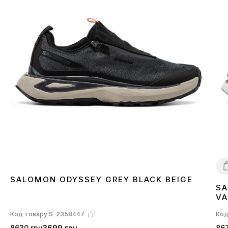
SALOMON ODYSSEY GREY BLACK BEIGE
SA
4
VA
L4
Код товару:
S-2358447
Код
8630 грн
3699 грн
867