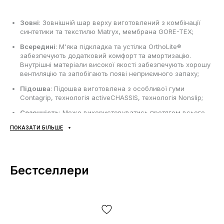
Зовні
: Зовнішній шар верху виготовлений з комбінації
синтетики та текстилю Matryx, мембрана GORE-TEX;
Всередині
: М'яка підкладка та устілка OrthoLite®
забезпечують додатковий комфорт та амортизацію.
Внутрішні матеріали високої якості забезпечують хорошу
вентиляцію та запобігають появі неприємного запаху;
Підошва
: Підошва виготовлена з особливої гуми
Contagrip, технологія activeCHASSIS, технологія Nonslip;
Сезонність
: Може використовуватись протягом всього
року в залежності від погодних умов;
ПОКАЗАТИ БІЛЬШЕ
Виробник
: В'єтнам.
Усі товари доставляються виключно за допомогою компанії
Бестселлери
«НОВА ПОШТА», жодних інших варіантів доставки — не
передбачено! Оплата здійснюється при отриманні, після
огляду та примірки товару на відділенні пошти. Вартість
доставки товару та комісія за використання грошового
переказу сплачується покупцем окремо від вартості товару!
Доставка товару займає 1-3 доби від моменту