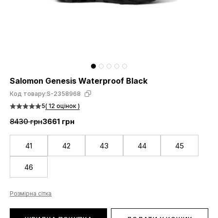
Salomon Genesis Waterproof Black
Код товару:
S-2358968
5
( 12 оцінок )
8430 грн
3661 грн
41
42
43
44
45
46
Розмірна сітка