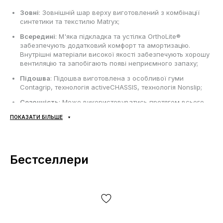
Зовні
: Зовнішній шар верху виготовлений з комбінації
синтетики та текстилю Matryx;
Всередині
: М'яка підкладка та устілка OrthoLite®
забезпечують додатковий комфорт та амортизацію.
Внутрішні матеріали високої якості забезпечують хорошу
вентиляцію та запобігають появі неприємного запаху;
Підошва
: Підошва виготовлена з особливої гуми
Contagrip, технологія activeCHASSIS, технологія Nonslip;
Сезонність
: Може використовуватись протягом всього
року в залежності від погодних умов;
ПОКАЗАТИ БІЛЬШЕ
Виробник
: В'єтнам.
Усі товари доставляються виключно за допомогою компанії
Бестселлери
«НОВА ПОШТА», жодних інших варіантів доставки — не
передбачено! Оплата здійснюється при отриманні, після
огляду та примірки товару на відділенні пошти. Вартість
доставки товару та комісія за використання грошового
переказу сплачується покупцем окремо від вартості товару!
Доставка товару займає 1-3 доби від моменту
підтвердження замовлення. Товар можна обміняти чи