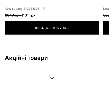
Код товару:
S-2351696
Код
8840 грн
4161 грн
895
ШВИДКА ПОКУПКА
Акційні товари