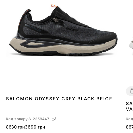
SALOMON ODYSSEY GREY BLACK BEIGE
SA
4
VA
L4
Код товару:
S-2358447
Код
8630 грн
3699 грн
867