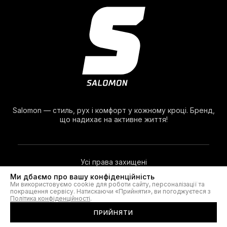
Salomon — стиль, рух і комфорт у кожному кроці. Бренд,
що надихає на активне життя!
Усі права захищені
Ми дбаємо про вашу конфіденційність
Ми використовуємо cookie для роботи сайту, персоналізації та
© 2026. Salomon®
покращення сервісу. Натискаючи «Прийняти», ви погоджуєтеся з
Політика конфіденційності
.
ПРИЙНЯТИ