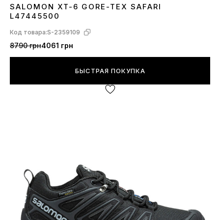
SALOMON XT-6 GORE-TEX SAFARI
40
41
42
43
44
45
46
L47445500
Код товара:
S-2359109
8790 грн
4061 грн
БЫСТРАЯ ПОКУПКА