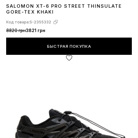
SALOMON XT-6 PRO STREET THINSULATE
41
42
43
44
45
46
GORE-TEX KHAKI
Код товара:
S-2355332
8820 грн
3821 грн
БЫСТРАЯ ПОКУПКА