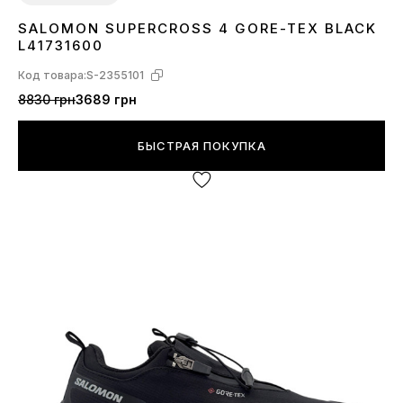
SALOMON SUPERCROSS 4 GORE-TEX BLACK
41
42
43
44
45
46
L41731600
Код товара:
S-2355101
8830 грн
3689 грн
БЫСТРАЯ ПОКУПКА