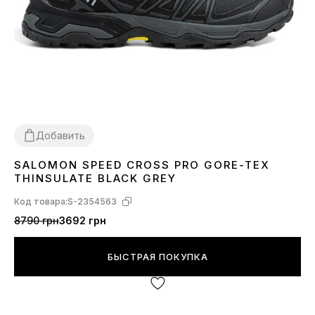
Добавить
SALOMON SPEED CROSS PRO GORE-TEX
41
42
43
44
45
46
THINSULATE BLACK GREY
Код товара:
S-2354563
8790 грн
3692 грн
БЫСТРАЯ ПОКУПКА