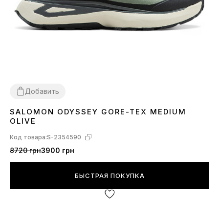
Добавить
SALOMON ODYSSEY GORE-TEX MEDIUM
41
42
43
44
45
OLIVE
Код товара:
S-2354590
8720 грн
3900 грн
БЫСТРАЯ ПОКУПКА