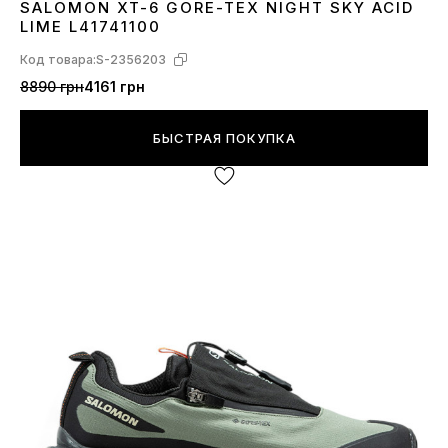
SALOMON XT-6 GORE-TEX NIGHT SKY ACID
40
41
42
43
44
45
LIME L41741100
Код товара:
S-2356203
8890 грн
4161 грн
БЫСТРАЯ ПОКУПКА