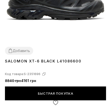
Добавить
SALOMON XT-6 BLACK L41086600
40
41
42
43
44
45
Код товара:
S-2351696
8840 грн
4161 грн
БЫСТРАЯ ПОКУПКА