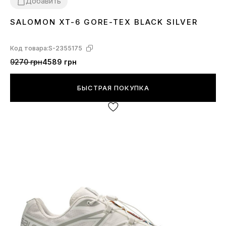
Добавить
SALOMON XT-6 GORE-TEX BLACK SILVER
36
37
38
39
40
41
42
43
44
45
46
Код товара:
S-2355175
9270 грн
4589 грн
БЫСТРАЯ ПОКУПКА