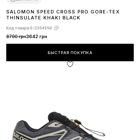
SALOMON SPEED CROSS PRO GORE-TEX
41
42
43
44
45
46
THINSULATE KHAKI BLACK
Код товара:
S-2354559
8790 грн
3642 грн
БЫСТРАЯ ПОКУПКА