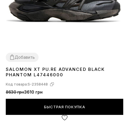
Добавить
SALOMON XT PU.RE ADVANCED BLACK
41
42
43
44
45
PHANTOM L47446000
Код товара:
S-2358448
8630 грн
3610 грн
БЫСТРАЯ ПОКУПКА