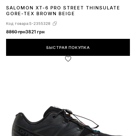
SALOMON XT-6 PRO STREET THINSULATE
41
42
43
44
45
46
GORE-TEX BROWN BEIGE
Код товара:
S-2355328
8860 грн
3821 грн
БЫСТРАЯ ПОКУПКА