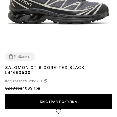
Добавить
SALOMON XT-6 GORE-TEX BLACK
40
41
42
43
44
45
46
L41663500
Код товара:
S-2351701
9240 грн
4089 грн
БЫСТРАЯ ПОКУПКА