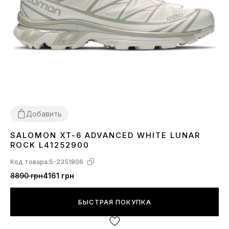
Добавить
SALOMON XT-6 ADVANCED WHITE LUNAR
37
40
41
42
43
44
45
ROCK L41252900
Код товара:
S-2351806
8890 грн
4161 грн
БЫСТРАЯ ПОКУПКА