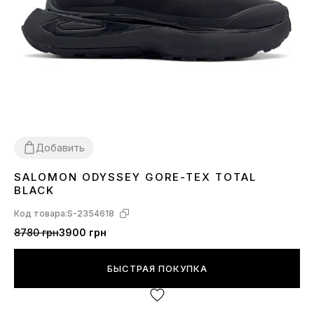
Добавить
SALOMON ODYSSEY GORE-TEX TOTAL
41
42
43
44
45
BLACK
Код товара:
S-2354618
8780 грн
3900 грн
БЫСТРАЯ ПОКУПКА