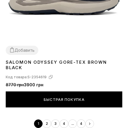
Добавить
SALOMON ODYSSEY GORE-TEX BROWN
41
42
43
44
45
BLACK
Код товара:
S-2354619
8770 грн
3900 грн
БЫСТРАЯ ПОКУПКА
1
2
3
4
...
4