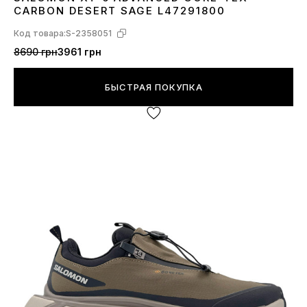
41
42
43
44
45
CARBON DESERT SAGE L47291800
Код товара:
S-2358051
8690 грн
3961 грн
БЫСТРАЯ ПОКУПКА