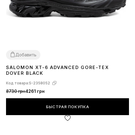
Добавить
SALOMON XT-6 ADVANCED GORE-TEX
40
41
42
43
44
45
DOVER BLACK
Код товара:
S-2358052
8730 грн
4261 грн
БЫСТРАЯ ПОКУПКА