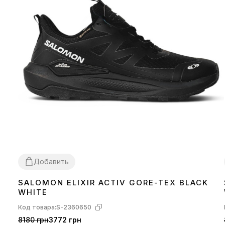
Добавить
SALOMON ELIXIR ACTIV GORE-TEX BLACK
41
44
46
WHITE
Код товара:
S-2360650
8180 грн
3772 грн