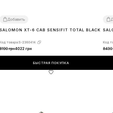
Добавить
Д
SALOMON XT-6 CAB SENSIFIT TOTAL BLACK
SAL
44
45
43
Код товара:
S-2360414
Код т
8190 грн
4022 грн
8430
БЫСТРАЯ ПОКУПКА