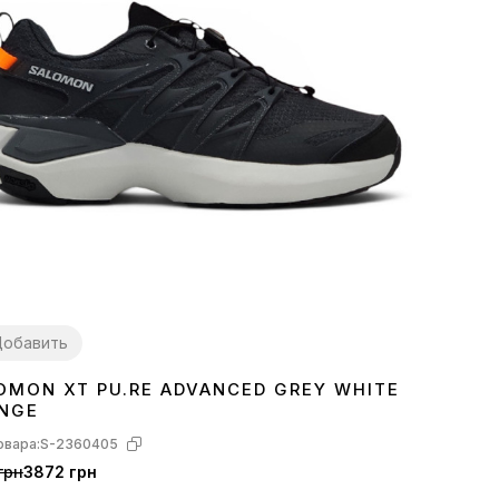
обавить
OMON XT PU.RE ADVANCED GREY WHITE
5
NGE
овара:
S-2360405
грн
3872 грн