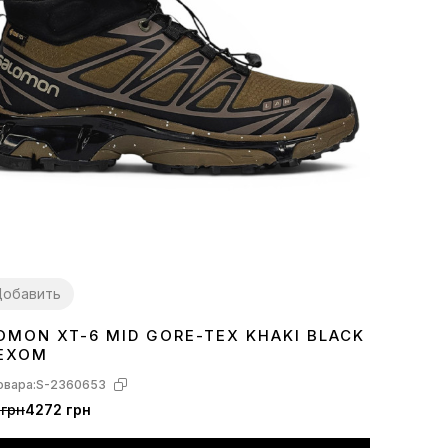
обавить
OMON XT-6 MID GORE-TEX KHAKI BLACK
4
45
46
ЕХОМ
овара:
S-2360653
 грн
4272 грн