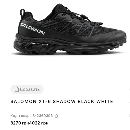
Добавить
SALOMON XT-6 SHADOW BLACK WHITE
41
42
44
Код товара:
S-2360396
8270 грн
4022 грн