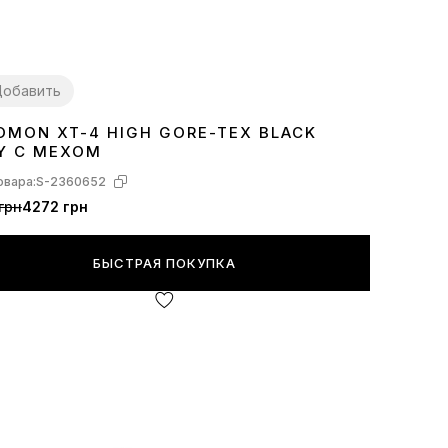
обавить
OMON XT-4 HIGH GORE-TEX BLACK
4
46
Y С МЕХОМ
овара:
S-2360652
грн
4272 грн
БЫСТРАЯ ПОКУПКА