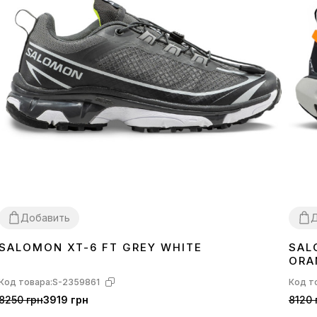
Добавить
Д
SALOMON XT-6 FT GREY WHITE
SAL
44
44
4
ORA
Код товара:
S-2359861
Код т
8250 грн
3919 грн
8120 