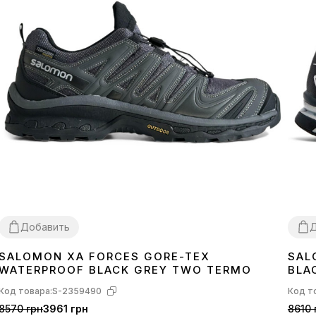
Добавить
Д
SALOMON XA FORCES GORE-TEX
SAL
41
42
40
4
WATERPROOF BLACK GREY TWO TERMO
BLA
Код товара:
S-2359490
Код т
8570 грн
3961 грн
8610 