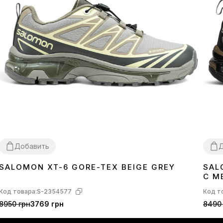
Добавить
Д
SALOMON XT-6 GORE-TEX BEIGE GREY
SAL
40
44
45
41
4
С М
Код товара:
S-2354577
Код т
8950 грн
3769 грн
8490