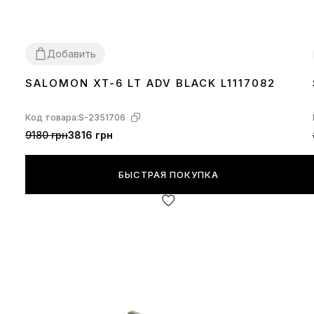
Добавить
SALOMON XT-6 LT ADV BLACK L1117082
41
43
Код товара:
S-2351706
9180 грн
3816 грн
БЫСТРАЯ ПОКУПКА