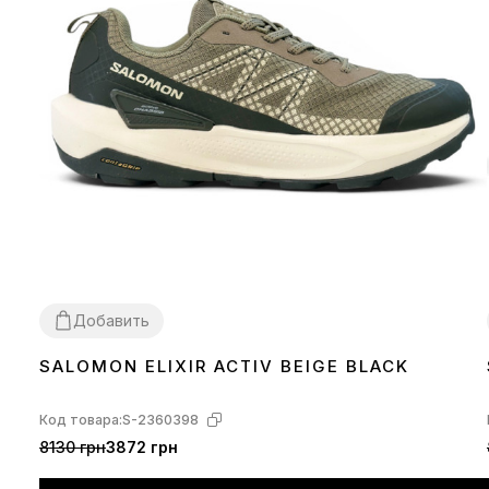
Добавить
SALOMON ELIXIR ACTIV BEIGE BLACK
42
43
Код товара:
S-2360398
8130 грн
3872 грн