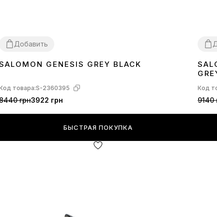
Добавить
Д
SALOMON GENESIS GREY BLACK
SAL
44
41
4
GRE
Код товара:
S-2360395
Код т
8440 грн
3922 грн
9140 
БЫСТРАЯ ПОКУПКА