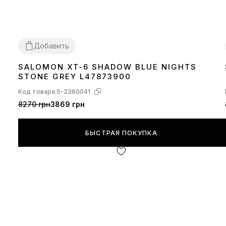
Добавить
SALOMON XT-6 SHADOW BLUE NIGHTS
42
44
STONE GREY L47873900
Код товара:
S-2360041
8270 грн
3869 грн
БЫСТРАЯ ПОКУПКА