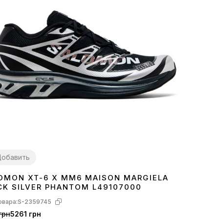
обавить
OMON XT-6 X MM6 MAISON MARGIELA
1
42
43
CK SILVER PHANTOM L49107000
овара:
S-2359745
грн
5261 грн