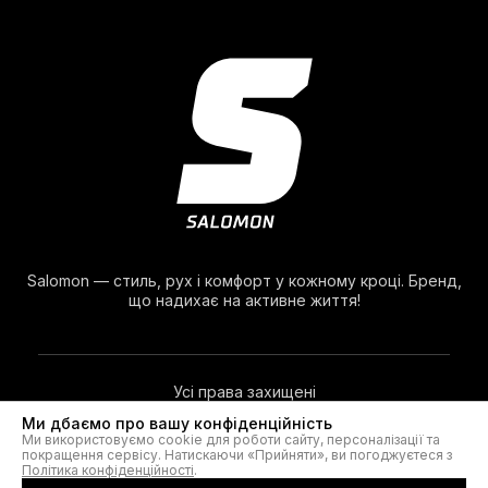
Salomon — стиль, рух і комфорт у кожному кроці. Бренд,
що надихає на активне життя!
Усі права захищені
Ми дбаємо про вашу конфіденційність
Ми використовуємо cookie для роботи сайту, персоналізації та
© 2026. Salomon®
покращення сервісу. Натискаючи «Прийняти», ви погоджуєтеся з
Політика конфіденційності
.