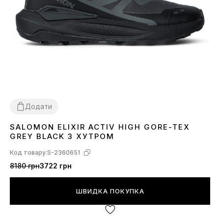
Додати
SALOMON ELIXIR ACTIV HIGH GORE-TEX
41
43
44
46
GREY BLACK З ХУТРОМ
Код товару:
S-2360651
8180 грн
3722 грн
ШВИДКА ПОКУПКА