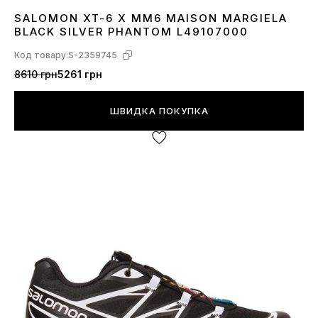
SALOMON XT-6 X MM6 MAISON MARGIELA
40
41
42
43
BLACK SILVER PHANTOM L49107000
Код товару:
S-2359745
8610 грн
5261 грн
ШВИДКА ПОКУПКА