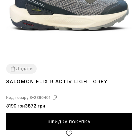
Додати
SALOMON ELIXIR ACTIV LIGHT GREY
41
43
44
Код товару:
S-2360401
8190 грн
3872 грн
ШВИДКА ПОКУПКА