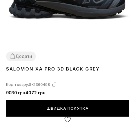
Додати
SALOMON XA PRO 3D BLACK GREY
41
42
43
44
45
Код товару:
S-2360498
9030 грн
4072 грн
ШВИДКА ПОКУПКА