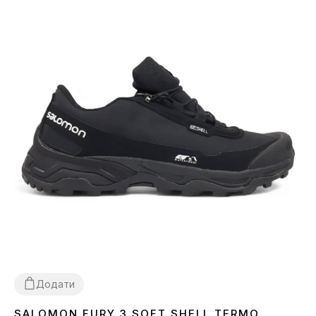
Додати
SALOMON FURY 3 SOFT SHELL TERMO