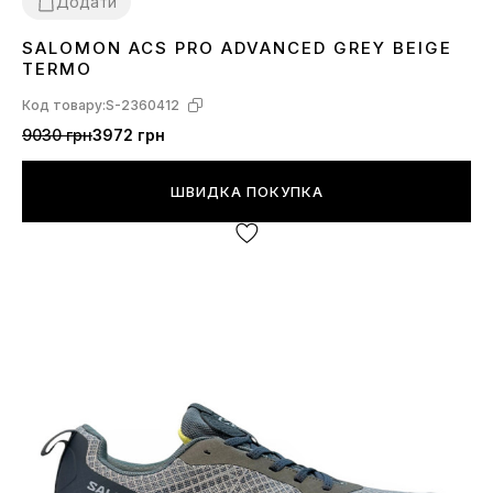
Додати
SALOMON ACS PRO ADVANCED GREY BEIGE
41
43
44
46
TERMO
Код товару:
S-2360412
9030 грн
3972 грн
ШВИДКА ПОКУПКА