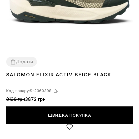
Додати
SALOMON ELIXIR ACTIV BEIGE BLACK
42
43
Код товару:
S-2360398
8130 грн
3872 грн
ШВИДКА ПОКУПКА