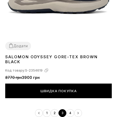
Додати
SALOMON ODYSSEY GORE-TEX BROWN
41
42
43
44
45
BLACK
Код товару:
S-2354619
8770 грн
3900 грн
ШВИДКА ПОКУПКА
1
2
3
4