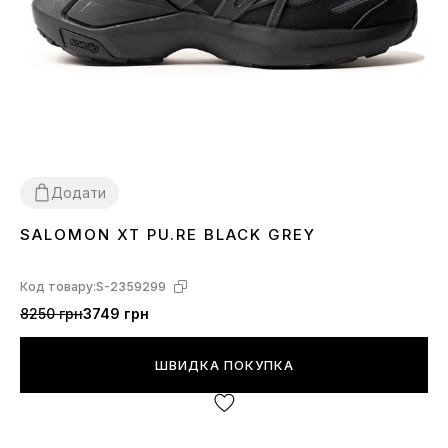
Додати
SALOMON XT PU.RE BLACK GREY
41
43
Код товару:
S-2359299
8250 грн
3749 грн
ШВИДКА ПОКУПКА