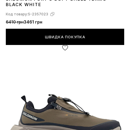
41
43
44
BLACK WHITE
Код товару:
S-2357023
6410 грн
3461 грн
ШВИДКА ПОКУПКА