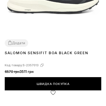
Додати
SALOMON SENSIFIT BOA BLACK GREEN
41
42
43
Код товару:
S-2357013
6570 грн
3511 грн
ШВИДКА ПОКУПКА