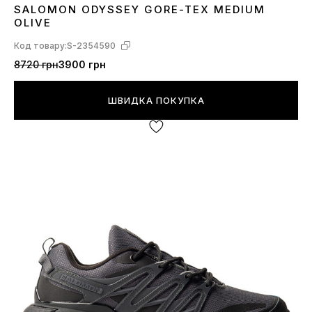
SALOMON ODYSSEY GORE-TEX MEDIUM
41
42
43
44
45
OLIVE
Код товару:
S-2354590
8720 грн
3900 грн
ШВИДКА ПОКУПКА