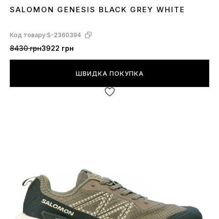
SALOMON GENESIS BLACK GREY WHITE
43
Код товару:
S-2360394
8430 грн
3922 грн
ШВИДКА ПОКУПКА