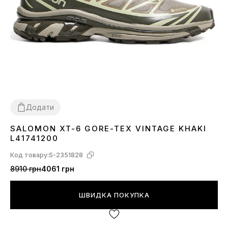
Додати
SALOMON XT-6 GORE-TEX VINTAGE KHAKI
42
43
44
L41741200
Код товару:
S-2351828
8910 грн
4061 грн
ШВИДКА ПОКУПКА