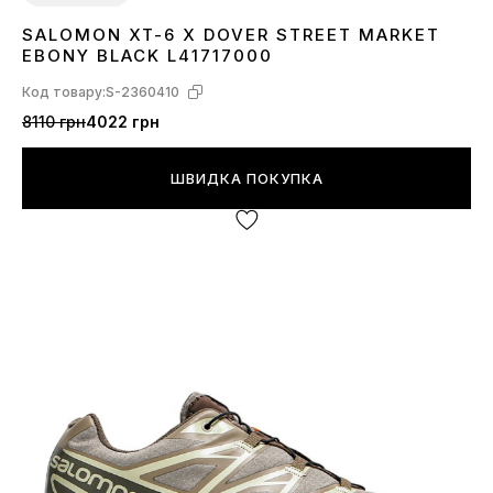
SALOMON XT-6 X DOVER STREET MARKET
41
42
43
EBONY BLACK L41717000
Код товару:
S-2360410
8110 грн
4022 грн
ШВИДКА ПОКУПКА