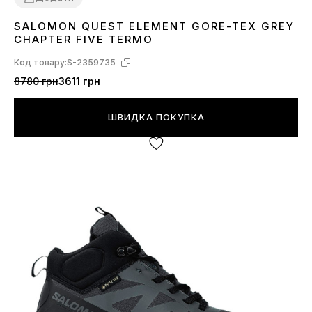
SALOMON QUEST ELEMENT GORE-TEX GREY
41
42
43
44
45
46
CHAPTER FIVE TERMO
Код товару:
S-2359735
8780 грн
3611 грн
ШВИДКА ПОКУПКА