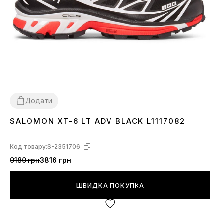
Додати
SALOMON XT-6 LT ADV BLACK L1117082
41
43
Код товару:
S-2351706
9180 грн
3816 грн
ШВИДКА ПОКУПКА