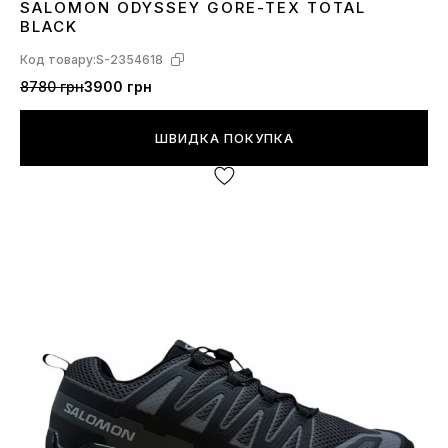
SALOMON ODYSSEY GORE-TEX TOTAL
41
42
43
44
45
BLACK
Код товару:
S-2354618
8780 грн
3900 грн
ШВИДКА ПОКУПКА