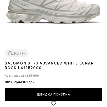
Додати
SALOMON XT-6 ADVANCED WHITE LUNAR
36
37
38
40
41
42
43
44
45
ROCK L41252900
Код товару:
S-2351806
8890 грн
4161 грн
ШВИДКА ПОКУПКА