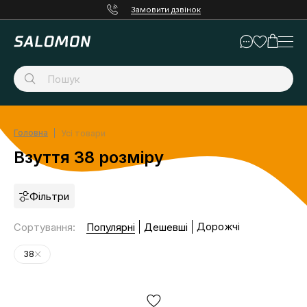
Замовити дзвінок
Головна
Усі товари
Взуття 38 розміру
Фільтри
Дорожчі
Сортування
:
Популярні
Дешевші
38