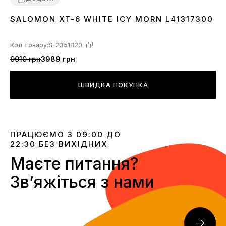
SALOMON XT-6 WHITE ICY MORN L41317300
36
37
38
39
40
41
Код товару:
S-2351820
9010 грн
3989 грн
ШВИДКА ПОКУПКА
ПРАЦЮЄМО З 09:00 ДО
22:30 БЕЗ ВИХІДНИХ
Маєте питання?
Звʼяжіться з нами