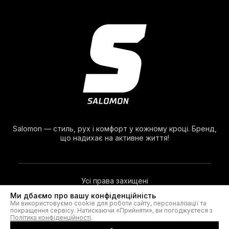
Salomon — стиль, рух і комфорт у кожному кроці. Бренд,
що надихає на активне життя!
Усі права захищені
Ми дбаємо про вашу конфіденційність
Ми використовуємо cookie для роботи сайту, персоналізації та
© 2026. Salomon®
покращення сервісу. Натискаючи «Прийняти», ви погоджуєтеся з
Політика конфіденційності
.