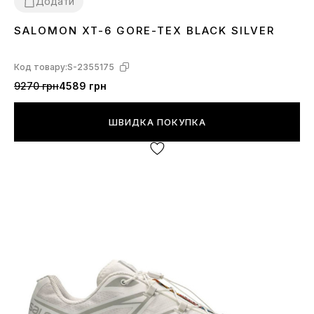
Додати
SALOMON XT-6 GORE-TEX BLACK SILVER
36
37
38
39
40
41
42
43
44
45
Код товару:
S-2355175
9270 грн
4589 грн
ШВИДКА ПОКУПКА