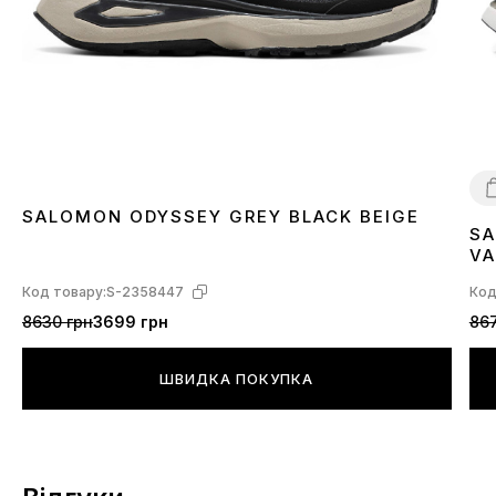
SALOMON ODYSSEY GREY BLACK BEIGE
SA
4
VA
L4
Код товару:
S-2358447
Код
8630 грн
3699 грн
867
ШВИДКА ПОКУПКА