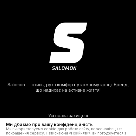
Salomon — стиль, рух і комфорт у кожному кроці. Бренд,
що надихає на активне життя!
Усі права захищені
Ми дбаємо про вашу конфіденційність
Ми використовуємо cookie для роботи сайту, персоналізації та
© 2026. Salomon®
покращення сервісу. Натискаючи «Прийняти», ви погоджуєтеся з