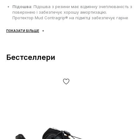
Підошва
: Підошва з резини має відмінну зчеплюваність з
поверхнею і забезпечує хорошу амортизацію.
Протектор Mud Contragrip® на підмітці забезпечує гарне
тертя та стабільність при ходьбі. Протектор на підмітці
забезпечує гарне тертя та стабільність при ходьбі;
ПОКАЗАТИ БІЛЬШЕ
Сезонність
: може використовуватись протягом всього
року в залежності від погодних умов;
Виробник
: В'єтнам.
Бестселлери
Усі товари доставляються виключно за допомогою компанії
«НОВА ПОШТА», жодних інших варіантів доставки — не
передбачено! Оплата здійснюється при отриманні, після
огляду та примірки товару на відділенні пошти. Вартість
доставки товару та комісія за використання грошового
переказу сплачується покупцем окремо від вартості товару!
Доставка товару займає 1-3 доби від моменту
підтвердження замовлення. Товар можна обміняти чи
повернути. У разі, якщо щось не підійшло — покупець може
абсолютно безкоштовно відмовитися від посилки
безпосередньо на відділенні пошти!