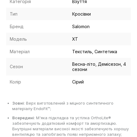
Категорія
Взуття
Тип
Кросівки
Бренд
Salomon
Модель
XT
Матеріал
Текстиль, Синтетика
Весна-літо, Демісезон, 4
Сезон
сезони
Колір
Сірий
Зовні
: Верх виготовлений з міцного синтетичного
матеріалу EndoFit™;
Всередині
: М'яка підкладка та устілка OrthoLite®
забезпечують додатковий комфорт та амортизацію.
Внутрішні матеріали високої якості забезпечують хорошу
вентиляцію та запобігають появі неприємного запаху;