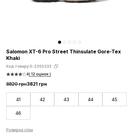
Salomon XT-6 Pro Street Thinsulate Gore-Tex
Khaki
Код товару:
S-2355332
4
( 12 оцінок )
8820 грн
3821 грн
41
42
43
44
45
46
Розмірна сітка