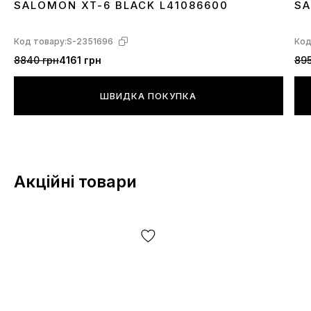
SALOMON XT-6 BLACK L41086600
SA
40
41
42
43
44
45
4
Код товару:
S-2351696
Код
8840 грн
4161 грн
895
ШВИДКА ПОКУПКА
Акційні товари