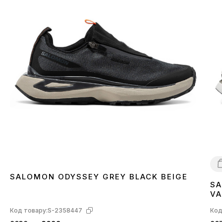
SALOMON ODYSSEY GREY BLACK BEIGE
SA
4
VA
L4
Код товару:
S-2358447
Код