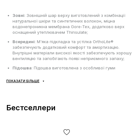
Зовні
: Зовнішній шар верху виготовлений з комбінації
натуральної шкіри та синтетичних волокон, міцна
водонепроникна мембрана Gore-Tex, додатково верх
оснащений утеплювачем Thinsulate;
Всередині
: М'яка підкладка та устілка OrthoLite®
забезпечують додатковий комфорт та амортизацію.
Внутрішні матеріали високої якості забезпечують хорошу
вентиляцію та запобігають появі неприємного запаху;
Підошва
: Підошва виготовлена з особливої гуми
Contagrip;
ПОКАЗАТИ БІЛЬШЕ
Сезонність
: Зима, демісезон;
Виробник
: В'єтнам.
Бестселлери
Усі товари доставляються виключно за допомогою компанії
«НОВА ПОШТА», жодних інших варіантів доставки — не
передбачено! Оплата здійснюється при отриманні, після
огляду та примірки товару на відділенні пошти. Вартість
доставки товару та комісія за використання грошового
переказу сплачується покупцем окремо від вартості товару!