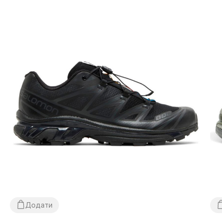
Доставка товару займає 1-3 доби від моменту
підтвердження замовлення. Товар можна обміняти чи
повернути. У разі, якщо щось не підійшло — покупець може
абсолютно безкоштовно відмовитися від посилки
безпосередньо на відділенні пошти!
*Залежно від налаштувань та якості роботи Вашого гаджету
колір товару, що зазначено на фото, може дещо відрізнятися
від реального!
*Певні незначні деталі товару та його комлпектації (у тому
числі, але не виключно — розташування етикеток, бірок, їх
форма, розмір або зміст, дрібні принти, колір коробки чи
пакувального паперу тощо) можуть відрізнятися від зазнчених
на фото, оскільки виробник може змінювати БЕЗ
ПОПЕРЕДЖЕННЯ, у тому числі, але не виключно — дизайн,
комплектацію, виробничний цикл та інше, залежно від
багатьох факторів, у тому числі, але не виключно — від
партії, року випуску, країни виробника тощо!
Додати