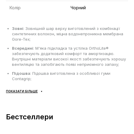
Колір
Чорний
Зовні
: Зовнішній шар верху виготовлений з комбінації
синтетичних волокон, міцна водонепроникна мембрана
Gore-Tex;
Всередині
: М'яка підкладка та устілка OrthoLite®
забезпечують додатковий комфорт та амортизацію.
Внутрішні матеріали високої якості забезпечують хорошу
вентиляцію та запобігають появі неприємного запаху;
Підошва
: Підошва виготовлена з особливої гуми
Contagrip;
Сезонність
: Може використовуватись протягом всього
ПОКАЗАТИ БІЛЬШЕ
року в залежності від погодних умов;
Виробник
: В'єтнам.
Бестселлери
Усі товари доставляються виключно за допомогою компанії
«НОВА ПОШТА», жодних інших варіантів доставки — не
передбачено! Оплата здійснюється при отриманні, після