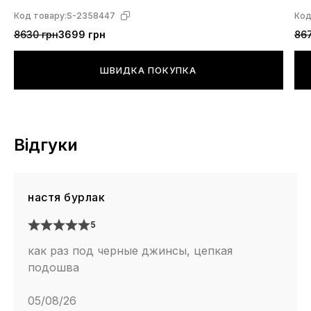
L4
Код товару:
S-2358447
Код
8630 грн
3699 грн
867
ШВИДКА ПОКУПКА
Відгуки
настя бурлак
5
как раз под черные джинсы, цепкая
подошва
05/08/26