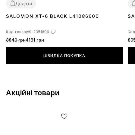
Додати
SALOMON XT-6 BLACK L41086600
SA
40
41
42
43
44
45
4
Код товару:
S-2351696
Код
8840 грн
4161 грн
895
ШВИДКА ПОКУПКА
Акційні товари