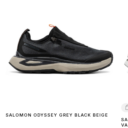
SALOMON ODYSSEY GREY BLACK BEIGE
SA
4
VA