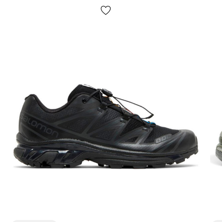
огляду та примірки товару на відділенні пошти. Вартість
доставки товару та комісія за використання грошового
переказу сплачується покупцем окремо від вартості товару!
Доставка товару займає 1-3 доби від моменту
підтвердження замовлення. Товар можна обміняти чи
повернути. У разі, якщо щось не підійшло — покупець може
абсолютно безкоштовно відмовитися від посилки
безпосередньо на відділенні пошти!
*Залежно від налаштувань та якості роботи Вашого гаджету
колір товару, що зазначено на фото, може дещо відрізнятися
від реального!
*Певні незначні деталі товару та його комлпектації (у тому
числі, але не виключно — розташування етикеток, бірок, їх
форма, розмір або зміст, дрібні принти, колір коробки чи
пакувального паперу тощо) можуть відрізнятися від зазнчених
на фото, оскільки виробник може змінювати БЕЗ
ПОПЕРЕДЖЕННЯ, у тому числі, але не виключно — дизайн,
комплектацію, виробничний цикл та інше, залежно від
багатьох факторів, у тому числі, але не виключно — від
партії, року випуску, країни виробника тощо!