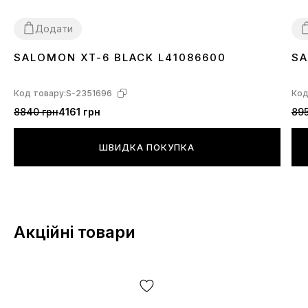
Додати
SALOMON XT-6 BLACK L41086600
SA
40
41
42
43
44
45
4
Код товару:
S-2351696
Код
8840 грн
4161 грн
895
ШВИДКА ПОКУПКА
Акційні товари