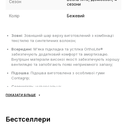
Сезон
сезони
Колір
Бежевий
Зовні
: Зовнішній шар верху виготовлений з комбінації
текстилю та синтетичних волокон;
Всередині
: М'яка підкладка та устілка OrthoLite®
забезпечують додатковий комфорт та амортизацію.
Внутрішні матеріали високої якості забезпечують хорошу
вентиляцію та запобігають появі неприємного запаху;
Підошва
: Підошва виготовлена з особливої гуми
Contagrip;
Сезонність
: універсальна;
Виробник
: В'єтнам.
ПОКАЗАТИ БІЛЬШЕ
Усі товари доставляються виключно за допомогою компанії
«НОВА ПОШТА», жодних інших варіантів доставки — не
Бестселлери
передбачено! Оплата здійснюється при отриманні, після