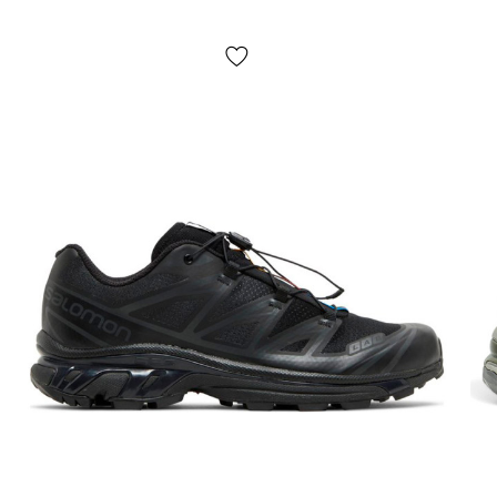
огляду та примірки товару на відділенні пошти. Вартість
доставки товару та комісія за використання грошового
переказу сплачується покупцем окремо від вартості товару!
Доставка товару займає 1-3 доби від моменту
підтвердження замовлення. Товар можна обміняти чи
повернути. У разі, якщо щось не підійшло — покупець може
абсолютно безкоштовно відмовитися від посилки
безпосередньо на відділенні пошти!
*Залежно від налаштувань та якості роботи Вашого гаджету
колір товару, що зазначено на фото, може дещо відрізнятися
від реального!
*Певні незначні деталі товару та його комлпектації (у тому
числі, але не виключно — розташування етикеток, бірок, їх
форма, розмір або зміст, дрібні принти, колір коробки чи
пакувального паперу тощо) можуть відрізнятися від зазнчених
на фото, оскільки виробник може змінювати БЕЗ
ПОПЕРЕДЖЕННЯ, у тому числі, але не виключно — дизайн,
комплектацію, виробничний цикл та інше, залежно від
багатьох факторів, у тому числі, але не виключно — від
партії, року випуску, країни виробника тощо!