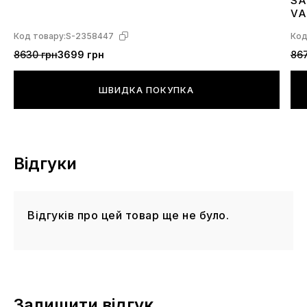
SA
4
VA
L4
Код товару:
S-2358447
Код
8630 грн
3699 грн
867
ШВИДКА ПОКУПКА
Відгуки
Відгуків про цей товар ще не було.
Залишити відгук