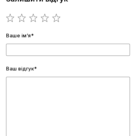
Ваше ім’я*
Ваш відгук*