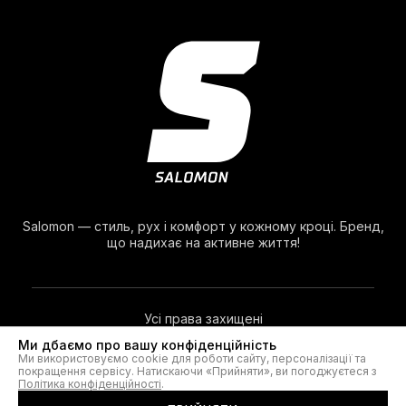
Salomon — стиль, рух і комфорт у кожному кроці. Бренд,
що надихає на активне життя!
Усі права захищені
Ми дбаємо про вашу конфіденційність
Ми використовуємо cookie для роботи сайту, персоналізації та
© 2026. Salomon®
покращення сервісу. Натискаючи «Прийняти», ви погоджуєтеся з
Політика конфіденційності
.