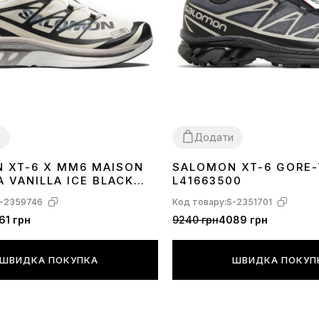
и
Додати
 XT-6 X MM6 MAISON
SALOMON XT-6 GORE-
41
42
43
44
45
 VANILLA ICE BLACK
L41663500
AZE L47949400
-2359746
Код товару:
S-2351701
61 грн
9240 грн
4089 грн
ШВИДКА ПОКУПКА
ШВИДКА ПОКУП