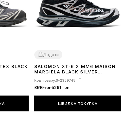
Додати
TEX BLACK
SALOMON XT-6 X MM6 MAISON
40
41
42
43
MARGIELA BLACK SILVER
PHANTOM L49107000
Код товару:
S-2359745
8610 грн
5261 грн
КА
ШВИДКА ПОКУПКА