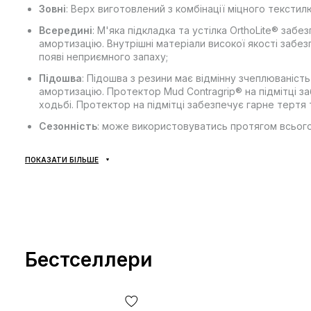
Зовні
: Верх виготовлений з комбінації міцного текстил
Всередині
: М'яка підкладка та устілка OrthoLite® за
амортизацію. Внутрішні матеріали високої якості заб
появі неприємного запаху;
Підошва
: Підошва з резини має відмінну зчеплюваніст
амортизацію. Протектор Mud Contragrip® на підмітці за
ходьбі. Протектор на підмітці забезпечує гарне тертя т
Сезонність
: може використовуватись протягом всього
Виробник
: В'єтнам.
ПОКАЗАТИ БІЛЬШЕ
Усі товари доставляються виключно за допомогою компан
доставки — не передбачено! Оплата здійснюється при отр
відділенні пошти. Вартість доставки товару та комісія з
сплачується покупцем окремо від вартості товару! Доста
підтвердження замовлення. Товар можна обміняти чи пове
Бестселлери
покупець може абсолютно безкоштовно відмовитися від п
*Залежно від налаштувань та якості роботи Вашого гаджету