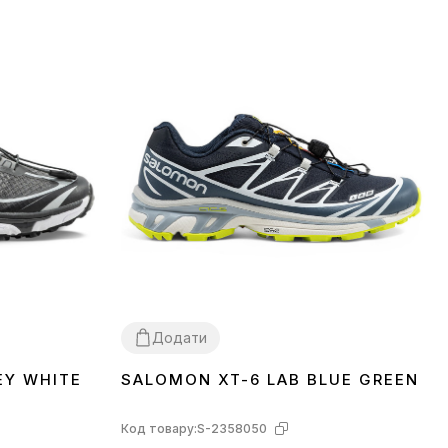
Додати
EY WHITE
SALOMON XT-6 LAB BLUE GREEN
41
42
Код товару:
S-2358050