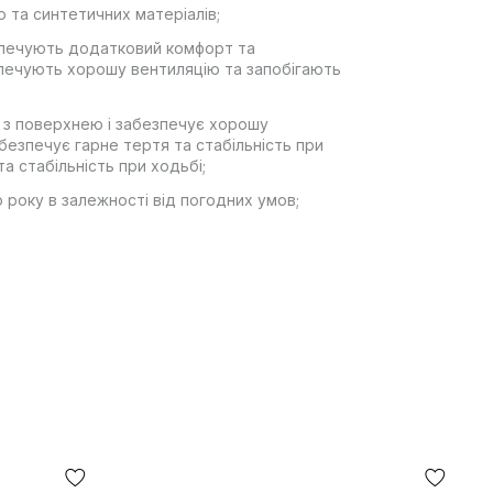
ю та синтетичних матеріалів;
безпечують додатковий комфорт та
езпечують хорошу вентиляцію та запобігають
ь з поверхнею і забезпечує хорошу
безпечує гарне тертя та стабільність при
а стабільність при ходьбі;
 року в залежності від погодних умов;
ії «НОВА ПОШТА», жодних інших варіантів
иманні, після огляду та примірки товару на
а використання грошового переказу
вка товару займає 1-3 доби від моменту
рнути. У разі, якщо щось не підійшло —
осилки безпосередньо на відділенні пошти!
 колір товару, що зазначено на фото, може