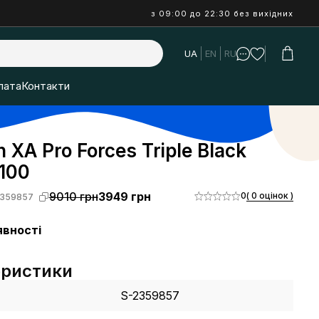
з 09:00 до 22:30 без вихідних
UA
EN
RU
лата
Контакти
 XA Pro Forces Triple Black
100
9010 грн
3949 грн
0
( 0 оцінок )
359857
явності
еристики
S-2359857