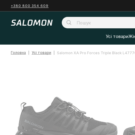
+380 800 354 609
Усі товари
Жі
Головна
Усі товари
Salomon XA Pro Forces Triple Black L477