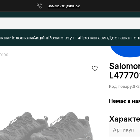
Замовити дзвінок
нкам
Чоловікам
Акційні
Розмір взуття
Про магазин
Доставка і оп
70100
Salomon
L47770
Код товару:
S-2
Немає в на
Характ
Артикул