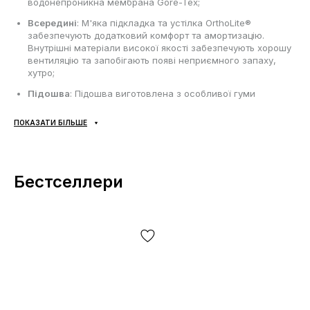
водонепроникна мембрана Gore-Tex;
Всередині
: М'яка підкладка та устілка OrthoLite®
забезпечують додатковий комфорт та амортизацію.
Внутрішні матеріали високої якості забезпечують хорошу
вентиляцію та запобігають появі неприємного запаху,
хутро;
Підошва
: Підошва виготовлена з особливої гуми
Contagrip, технологія NonSlip додатково покращує
зчеплення підошви з слизькими поверхнями;
ПОКАЗАТИ БІЛЬШЕ
Сезонність
: Зима;
Виробник
: В'єтнам.
Бестселлери
Усі товари доставляються виключно за допомогою компанії
«НОВА ПОШТА», жодних інших варіантів доставки — не
передбачено! Оплата здійснюється при отриманні, після
огляду та примірки товару на відділенні пошти. Вартість
доставки товару та комісія за використання грошового
переказу сплачується покупцем окремо від вартості товару!
Доставка товару займає 1-3 доби від моменту
підтвердження замовлення. Товар можна обміняти чи
повернути. У разі, якщо щось не підійшло — покупець може