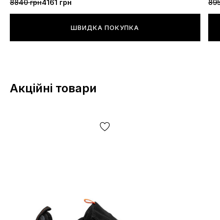
8840 грн
4161 грн
895
ШВИДКА ПОКУПКА
Акційні товари