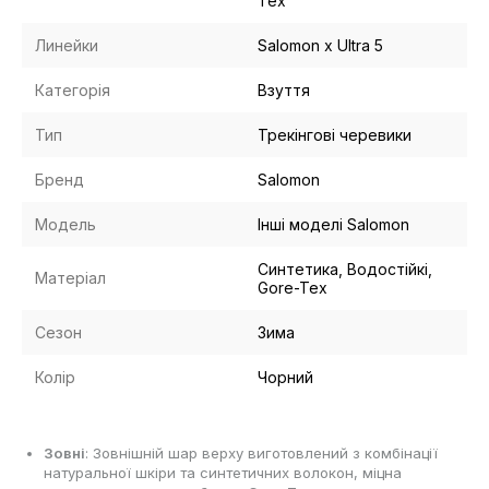
Tex
Линейки
Salomon x Ultra 5
Категорія
Взуття
Тип
Трекінгові черевики
Бренд
Salomon
Модель
Інші моделі Salomon
Синтетика, Водостійкі,
Матеріал
Gore-Tex
Сезон
Зима
Колір
Чорний
Зовні
: Зовнішній шар верху виготовлений з комбінації
натуральної шкіри та синтетичних волокон, міцна