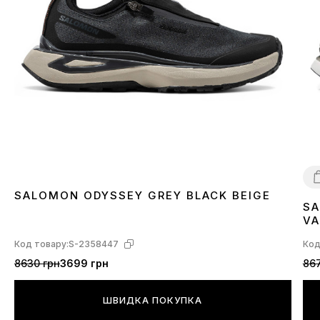
SALOMON ODYSSEY GREY BLACK BEIGE
SA
4
VA
L4
Код товару:
S-2358447
Код
8630 грн
3699 грн
867
ШВИДКА ПОКУПКА