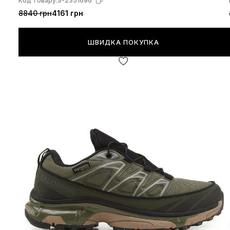
Код товару:
S-2351696
8840 грн
4161 грн
ШВИДКА ПОКУПКА