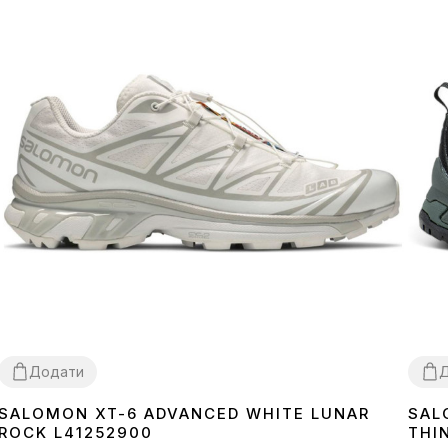
Додати
SALOMON XT-6 ADVANCED WHITE LUNAR
SAL
36
37
38
40
41
42
43
44
45
41
4
ROCK L41252900
THI