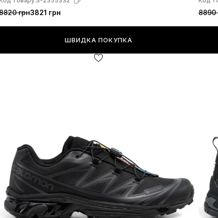
Код товару:
S-2355332
Код т
8820 грн
3821 грн
8890 
ШВИДКА ПОКУПКА