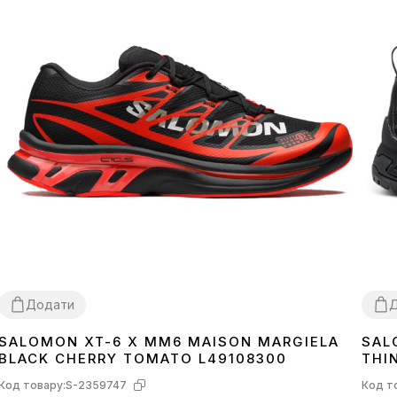
Додати
SALOMON XT-6 X MM6 MAISON MARGIELA
SAL
41
42
43
44
45
41
4
BLACK CHERRY TOMATO L49108300
THI
Код товару:
S-2359747
Код т