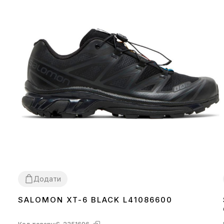
Додати
SALOMON XT-6 BLACK L41086600
40
41
42
43
44
45