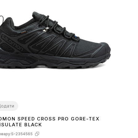
Додати
OMON SPEED CROSS PRO GORE-TEX
2
43
44
45
46
NSULATE BLACK
овару:
S-2354565