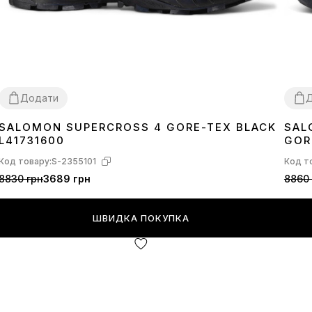
Додати
SALOMON SUPERCROSS 4 GORE-TEX BLACK
SAL
41
42
43
44
45
46
41
4
L41731600
GOR
Код товару:
S-2355101
Код т
8830 грн
3689 грн
8860 
ШВИДКА ПОКУПКА