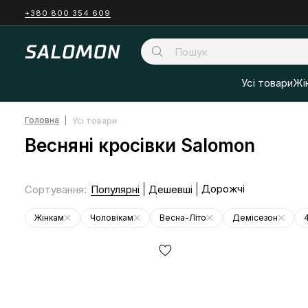
+380 800 354 609
Усі товари
Жі
Головна
Усі товари
Весняні кросівки Salomon
Дорожчі
Сортування
:
Популярні
Дешевші
Жінкам
Чоловікам
Весна-Літо
Демісезон