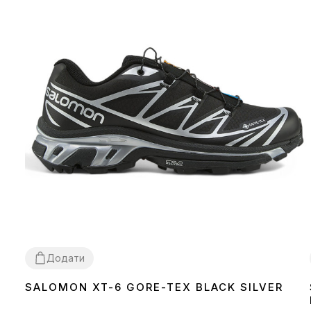
Додати
SALOMON XT-6 GORE-TEX BLACK SILVER
36
37
38
39
40
41
42
43
44
45