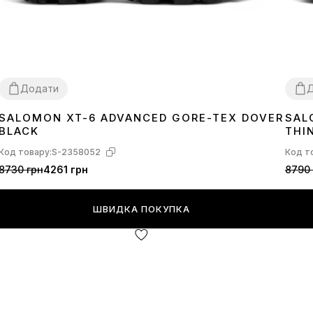
Додати
SALOMON XT-6 ADVANCED GORE-TEX DOVER
SAL
40
41
42
43
44
41
4
BLACK
THI
Код товару:
S-2358052
Код т
8730 грн
4261 грн
8790 
ШВИДКА ПОКУПКА