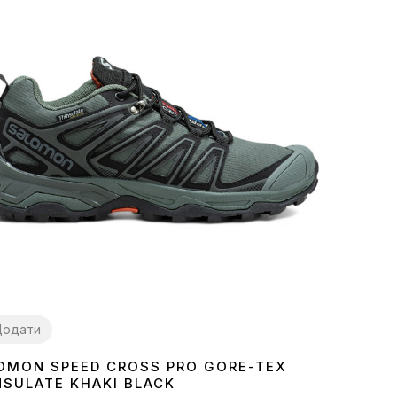
Додати
OMON SPEED CROSS PRO GORE-TEX
2
43
44
45
46
NSULATE KHAKI BLACK