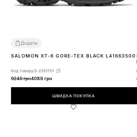
Додати
SALOMON XT-6 GORE-TEX BLACK L41663500
41
42
43
44
45
Код товару:
S-2351701
9240 грн
4089 грн
ШВИДКА ПОКУПКА