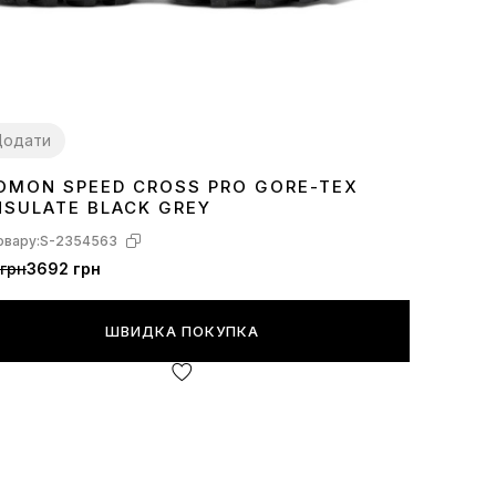
Додати
OMON SPEED CROSS PRO GORE-TEX
2
43
44
45
46
NSULATE BLACK GREY
овару:
S-2354563
грн
3692 грн
ШВИДКА ПОКУПКА