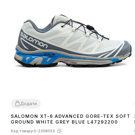
Додати
SALOMON XT-6 ADVANCED GORE-TEX SOFT
40
41
42
43
44
45
GROUND WHITE GREY BLUE L47292200
Код товару:
S-2358053