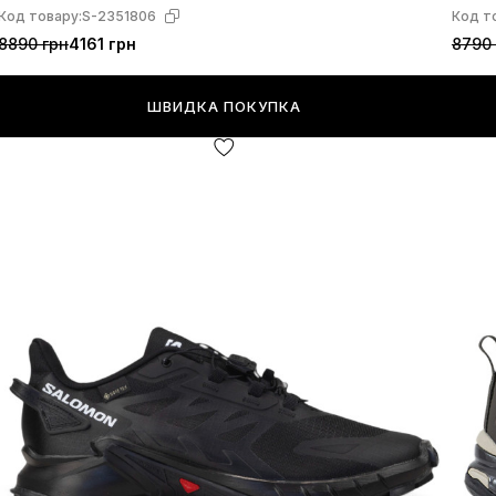
Код товару:
S-2351806
Код т
8890 грн
4161 грн
8790 
ШВИДКА ПОКУПКА