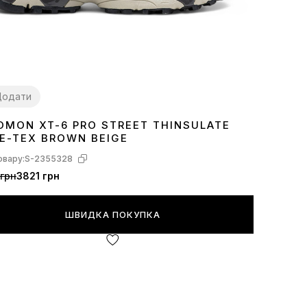
Додати
OMON XT-6 PRO STREET THINSULATE
2
43
44
45
46
E-TEX BROWN BEIGE
овару:
S-2355328
грн
3821 грн
ШВИДКА ПОКУПКА