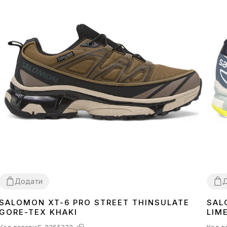
Додати
SALOMON XT-6 PRO STREET THINSULATE
SAL
41
42
43
44
45
46
40
4
GORE-TEX KHAKI
LIM