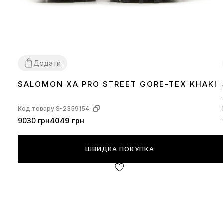
Додати
SALOMON XA PRO STREET GORE-TEX KHAKI
41
42
43
44
45
46
Код товару:
S-2359154
9030 грн
4049 грн
ШВИДКА ПОКУПКА