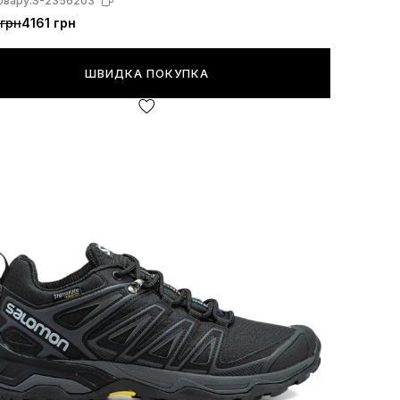
овару:
S-2356203
грн
4161 грн
ШВИДКА ПОКУПКА