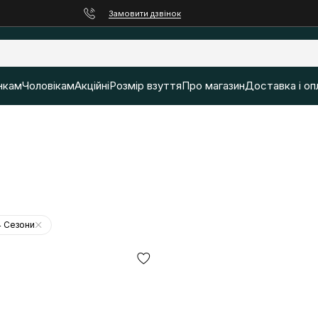
Замовити дзвінок
нкам
Чоловікам
Акційні
Розмір взуття
Про магазин
Доставка і оп
4 Сезони