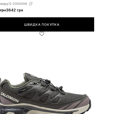
овару:
S-2354559
грн
3642 грн
ШВИДКА ПОКУПКА