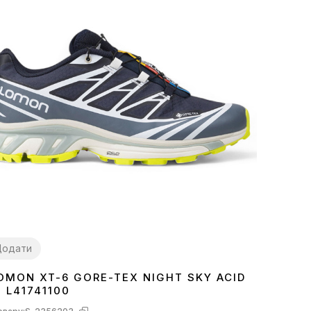
Додати
OMON XT-6 GORE-TEX NIGHT SKY ACID
1
42
43
44
45
E L41741100