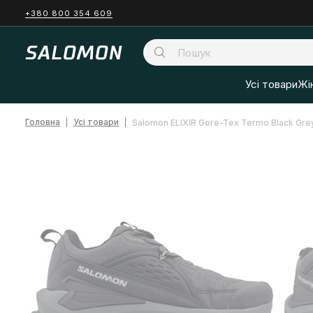
+380 800 354 609
Усі товари
Жі
Головна
Усі товари
Salomon ELIXIR Gore-Tex Termo Black Gre