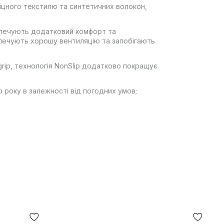
міцного текстилю та синтетичних волокон,
безпечують додатковий комфорт та
езпечують хорошу вентиляцію та запобігають
grip, технологія NonSlip додатково покращує
 року в залежності від погодних умов;
ії «НОВА ПОШТА», жодних інших варіантів
иманні, після огляду та примірки товару на
а використання грошового переказу
вка товару займає 1-3 доби від моменту
рнути. У разі, якщо щось не підійшло —
осилки безпосередньо на відділенні пошти!
 колір товару, що зазначено на фото, може