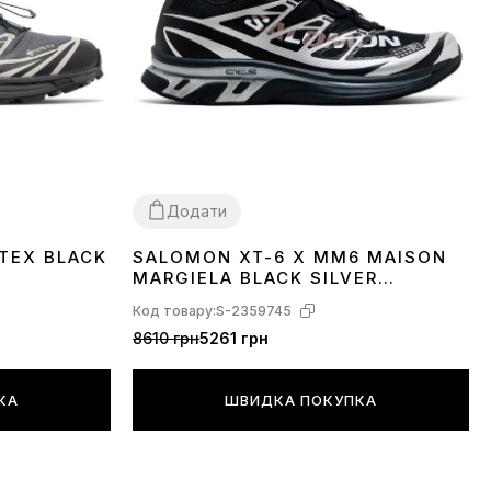
Додати
TEX BLACK
SALOMON XT-6 X MM6 MAISON
40
41
42
43
MARGIELA BLACK SILVER
PHANTOM L49107000
Код товару:
S-2359745
8610 грн
5261 грн
КА
ШВИДКА ПОКУПКА