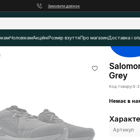
Замовити дзвінок
нкам
Чоловікам
Акційні
Розмір взуття
Про магазин
Доставка і оп
y
Salomon
Grey
Код товару:
S-2
Немає в на
Характ
Артикул