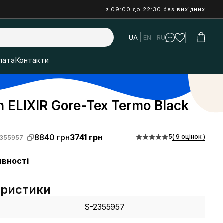
з 09:00 до 22:30 без вихідних
UA
EN
RU
лата
Контакти
 ELIXIR Gore-Tex Termo Black
8840 грн
3741 грн
5
( 9 оцінок )
355957
явності
еристики
S-2355957