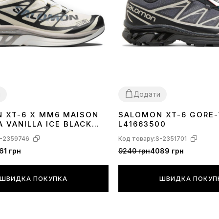
и
Додати
 XT-6 X MM6 MAISON
SALOMON XT-6 GORE-
41
42
43
44
45
 VANILLA ICE BLACK
L41663500
AZE L47949400
-2359746
Код товару:
S-2351701
61 грн
9240 грн
4089 грн
ШВИДКА ПОКУПКА
ШВИДКА ПОКУП