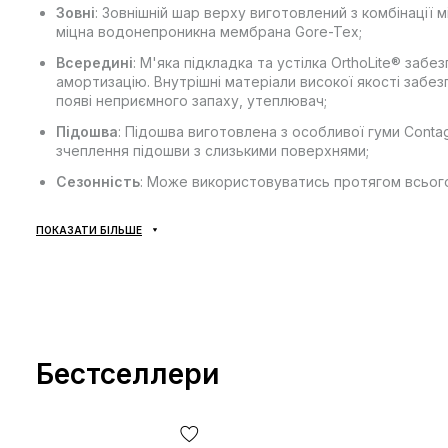
Зовні
: Зовнішній шар верху виготовлений з комбінації 
міцна водонепроникна мембрана Gore-Tex;
Всередині
: М'яка підкладка та устілка OrthoLite® за
амортизацію. Внутрішні матеріали високої якості заб
появі неприємного запаху, утеплювач;
Підошва
: Підошва виготовлена з особливої гуми Conta
зчеплення підошви з слизькими поверхнями;
Сезонність
: Може використовуватись протягом всього
Виробник
: В'єтнам.
ПОКАЗАТИ БІЛЬШЕ
Усі товари доставляються виключно за допомогою компан
доставки — не передбачено! Оплата здійснюється при отр
відділенні пошти. Вартість доставки товару та комісія з
сплачується покупцем окремо від вартості товару! Доста
підтвердження замовлення. Товар можна обміняти чи пове
Бестселлери
покупець може абсолютно безкоштовно відмовитися від п
*Залежно від налаштувань та якості роботи Вашого гаджету