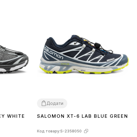
Додати
EY WHITE
SALOMON XT-6 LAB BLUE GREEN
41
42
Код товару:
S-2358050