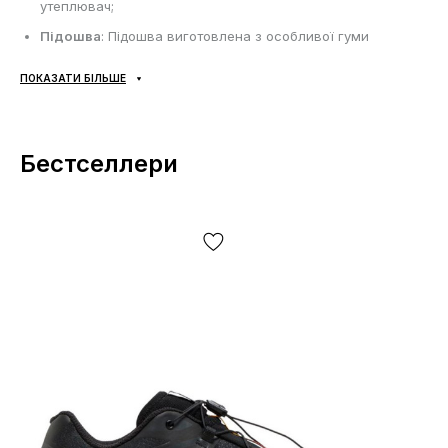
утеплювач;
Підошва
: Підошва виготовлена з особливої гуми
Contagrip, технологія NonSlip додатково покращує
зчеплення підошви з слизькими поверхнями;
ПОКАЗАТИ БІЛЬШЕ
Сезонність
: Може використовуватись протягом всього
року в залежності від погодних умов;
Виробник
: В'єтнам.
Бестселлери
Усі товари доставляються виключно за допомогою компанії
«НОВА ПОШТА», жодних інших варіантів доставки — не
передбачено! Оплата здійснюється при отриманні, після
огляду та примірки товару на відділенні пошти. Вартість
доставки товару та комісія за використання грошового
переказу сплачується покупцем окремо від вартості товару!
Доставка товару займає 1-3 доби від моменту
підтвердження замовлення. Товар можна обміняти чи
повернути. У разі, якщо щось не підійшло — покупець може
абсолютно безкоштовно відмовитися від посилки
безпосередньо на відділенні пошти!