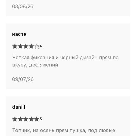
03/08/26
настя
4
Четкая фиксация и чёрный дизайн прям по
вкусу, деф якiсний
09/07/26
daniil
5
Топчик, на осень прям пушка, под любые