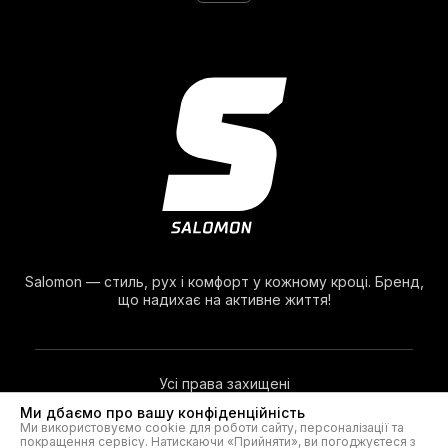
Salomon — стиль, рух і комфорт у кожному кроці. Бренд,
що надихає на активне життя!
Усі права захищені
Ми дбаємо про вашу конфіденційність
Ми використовуємо cookie для роботи сайту, персоналізації та
© 2026. Salomon®
покращення сервісу. Натискаючи «Прийняти», ви погоджуєтеся з