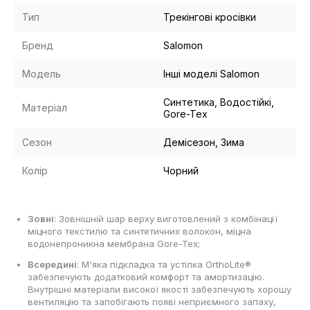
Тип
Трекінгові кросівки
Бренд
Salomon
Модель
Інші моделі Salomon
Синтетика, Водостійкі,
Матеріал
Gore-Tex
Сезон
Демісезон, Зима
Колір
Чорний
Зовні
: Зовнішній шар верху виготовлений з комбінації
міцного текстилю та синтетичних волокон, міцна
водонепроникна мембрана Gore-Tex;
Всередині
: М'яка підкладка та устілка OrthoLite®
забезпечують додатковий комфорт та амортизацію.
Внутрішні матеріали високої якості забезпечують хорошу
вентиляцію та запобігають появі неприємного запаху,