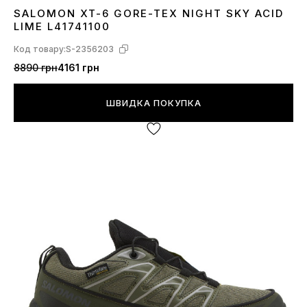
SALOMON XT-6 GORE-TEX NIGHT SKY ACID
40
41
42
43
44
45
LIME L41741100
Код товару:
S-2356203
8890 грн
4161 грн
ШВИДКА ПОКУПКА