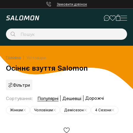
Замовити дзвінок
Головна
Усі товари
Осіннє взуття Salomon
Фільтри
Дорожчі
Сортування
:
Популярні
Дешевші
Жінкам
Чоловікам
Демісезон
4 Сезони