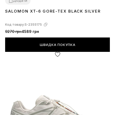
Додати
SALOMON XT-6 GORE-TEX BLACK SILVER
36
37
38
39
40
41
42
43
44
45
Код товару:
S-2355175
9270 грн
4589 грн
ШВИДКА ПОКУПКА