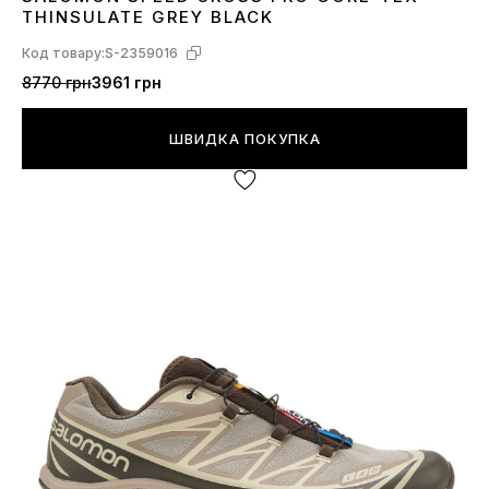
41
42
43
44
45
46
THINSULATE GREY BLACK
Код товару:
S-2359016
8770 грн
3961 грн
ШВИДКА ПОКУПКА