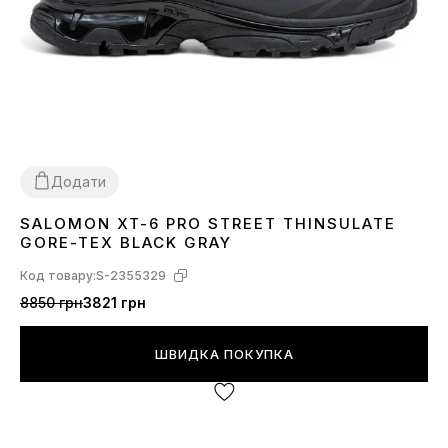
Додати
SALOMON XT-6 PRO STREET THINSULATE
41
42
43
44
45
46
GORE-TEX BLACK GRAY
Код товару:
S-2355329
8850 грн
3821 грн
ШВИДКА ПОКУПКА