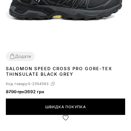
Додати
SALOMON SPEED CROSS PRO GORE-TEX
41
42
43
44
45
46
THINSULATE BLACK GREY
Код товару:
S-2354563
8790 грн
3692 грн
ШВИДКА ПОКУПКА