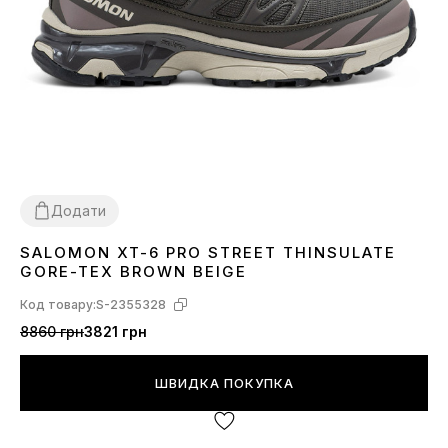
Додати
SALOMON XT-6 PRO STREET THINSULATE
41
42
43
44
45
46
GORE-TEX BROWN BEIGE
Код товару:
S-2355328
8860 грн
3821 грн
ШВИДКА ПОКУПКА