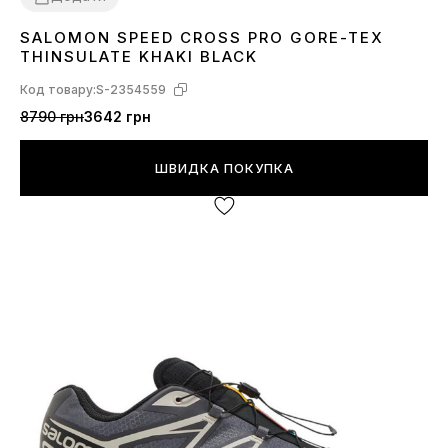
SALOMON SPEED CROSS PRO GORE-TEX
41
42
43
44
45
46
THINSULATE KHAKI BLACK
Код товару:
S-2354559
8790 грн
3642 грн
ШВИДКА ПОКУПКА