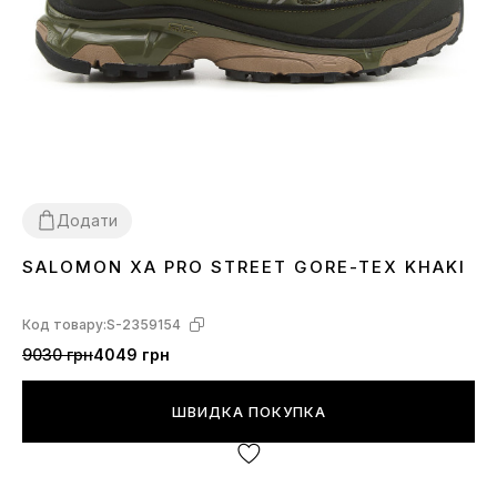
Додати
SALOMON XA PRO STREET GORE-TEX KHAKI
41
42
43
44
45
46
Код товару:
S-2359154
9030 грн
4049 грн
ШВИДКА ПОКУПКА