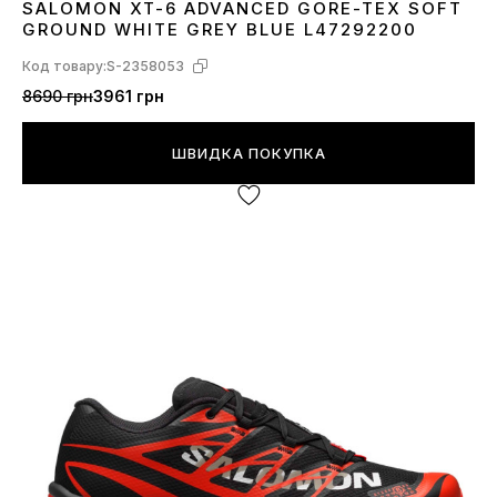
SALOMON XT-6 ADVANCED GORE-TEX SOFT
40
41
42
43
44
45
GROUND WHITE GREY BLUE L47292200
Код товару:
S-2358053
8690 грн
3961 грн
ШВИДКА ПОКУПКА