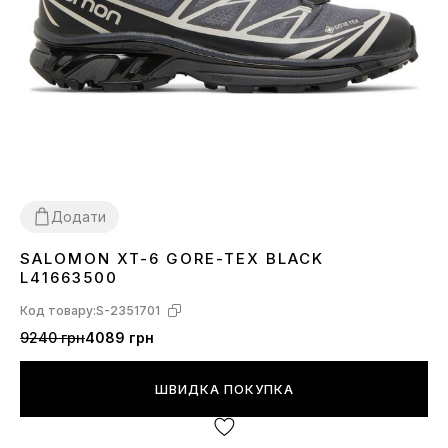
Додати
SALOMON XT-6 GORE-TEX BLACK
41
42
43
44
45
L41663500
Код товару:
S-2351701
9240 грн
4089 грн
ШВИДКА ПОКУПКА