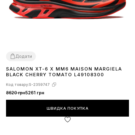
Додати
SALOMON XT-6 X MM6 MAISON MARGIELA
41
42
43
44
45
BLACK CHERRY TOMATO L49108300
Код товару:
S-2359747
8620 грн
5261 грн
ШВИДКА ПОКУПКА