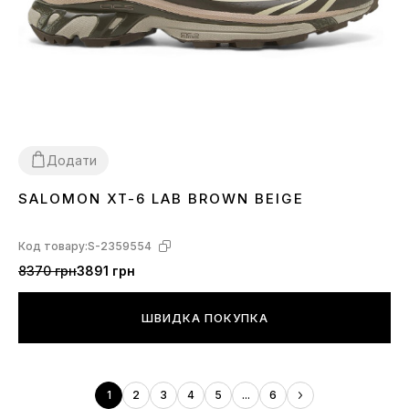
Додати
SALOMON XT-6 LAB BROWN BEIGE
40
41
42
43
44
Код товару:
S-2359554
8370 грн
3891 грн
ШВИДКА ПОКУПКА
1
2
3
4
5
...
6