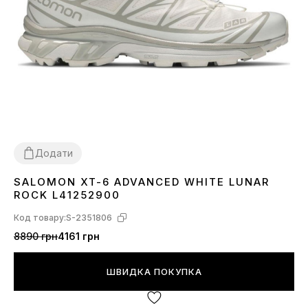
Додати
SALOMON XT-6 ADVANCED WHITE LUNAR
36
37
38
40
41
42
43
44
45
ROCK L41252900
Код товару:
S-2351806
8890 грн
4161 грн
ШВИДКА ПОКУПКА