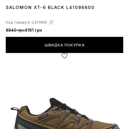
SALOMON XT-6 BLACK L41086600
40
41
42
43
44
45
Код товару:
S-2351696
8840 грн
4161 грн
ШВИДКА ПОКУПКА