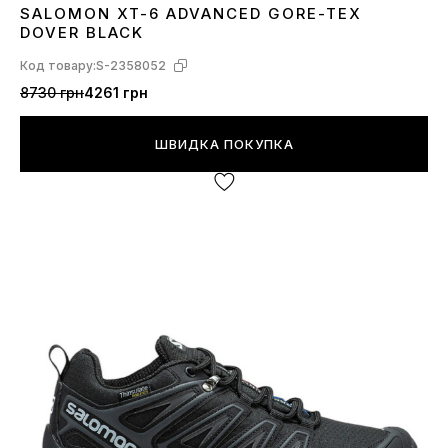
SALOMON XT-6 ADVANCED GORE-TEX
40
41
42
43
44
DOVER BLACK
Код товару:
S-2358052
8730 грн
4261 грн
ШВИДКА ПОКУПКА