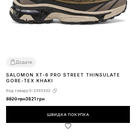
Додати
SALOMON XT-6 PRO STREET THINSULATE
41
42
43
44
45
46
GORE-TEX KHAKI
Код товару:
S-2355332
8820 грн
3821 грн
ШВИДКА ПОКУПКА