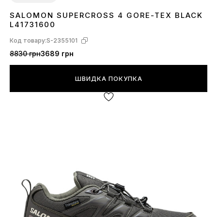
SALOMON SUPERCROSS 4 GORE-TEX BLACK
41
42
43
44
45
46
L41731600
Код товару:
S-2355101
8830 грн
3689 грн
ШВИДКА ПОКУПКА