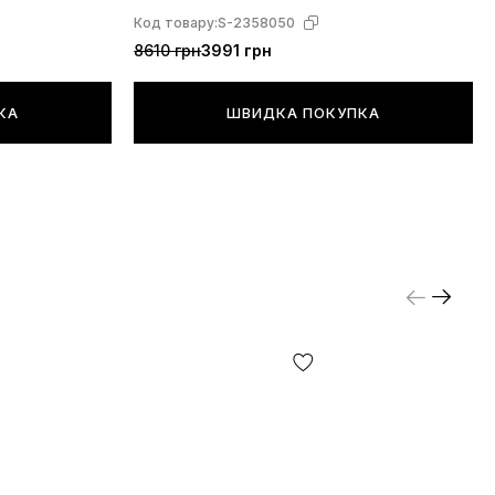
Код товару:
S-2358050
8610 грн
3991 грн
КА
ШВИДКА ПОКУПКА