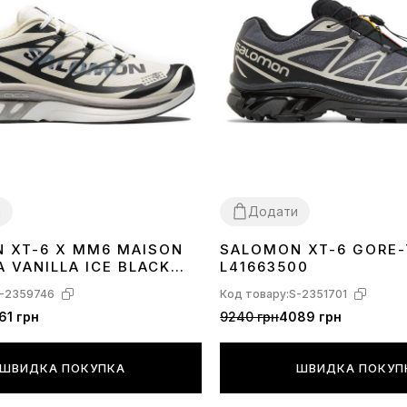
и
Додати
 XT-6 X MM6 MAISON
SALOMON XT-6 GORE-
40
41
42
43
44
45
 VANILLA ICE BLACK
L41663500
AZE L47949400
-2359746
Код товару:
S-2351701
61 грн
9240 грн
4089 грн
ШВИДКА ПОКУПКА
ШВИДКА ПОКУП