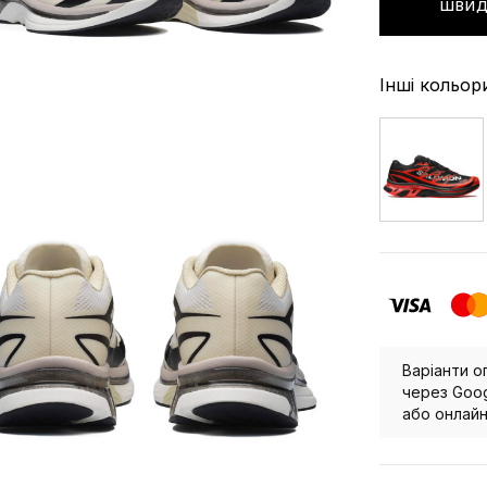
ШВИД
Інші кольор
Варіанти о
через Goog
або онлайн