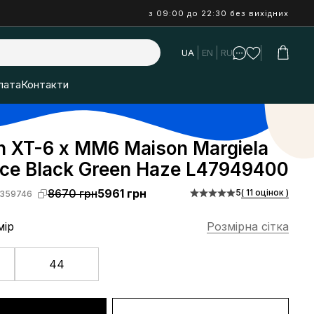
з 09:00 до 22:30 без вихідних
UA
EN
RU
лата
Контакти
 XT-6 x MM6 Maison Margiela
 Ice Black Green Haze L47949400
8670 грн
5961 грн
5
( 11 оцінок )
359746
мір
Розмірна сітка
44