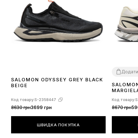
Додат
SALOMON ODYSSEY GREY BLACK
SALOMON
BEIGE
41
44
MARGIELA
GREEN H
Код товару:
S-2358447
Код товару:
S
8630 грн
3699 грн
8670 грн
59
ШВИДКА ПОКУПКА