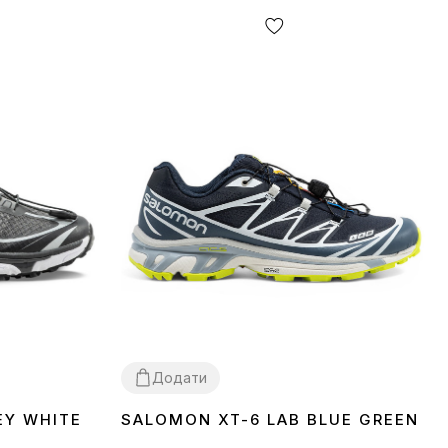
Додати
EY WHITE
SALOMON XT-6 LAB BLUE GREEN
41
42