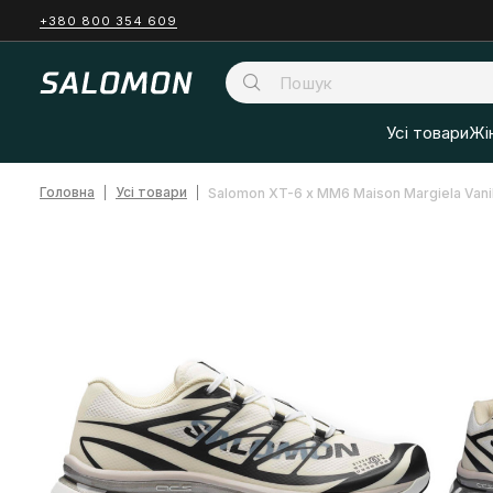
+380 800 354 609
Усі товари
Жі
Головна
Усі товари
Salomon XT-6 x MM6 Maison Margiela Vani