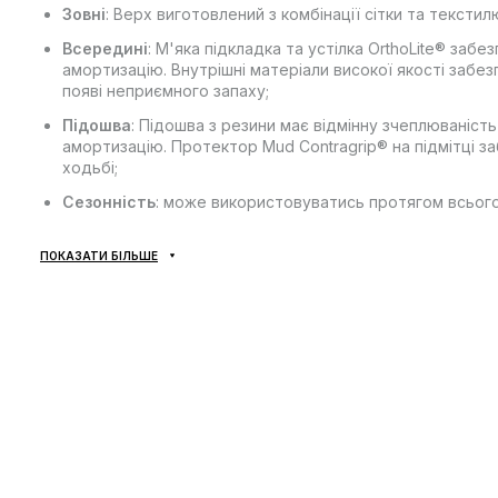
Зовні
: Верх виготовлений з комбінації сітки та текстил
Всередині
: М'яка підкладка та устілка OrthoLite® за
амортизацію. Внутрішні матеріали високої якості заб
появі неприємного запаху;
Підошва
: Підошва з резини має відмінну зчеплюваніст
амортизацію. Протектор Mud Contragrip® на підмітці за
ходьбі;
Сезонність
: може використовуватись протягом всього
Виробник
: В'єтнам.
ПОКАЗАТИ БІЛЬШЕ
Усі товари доставляються виключно за допомогою компан
доставки — не передбачено! Оплата здійснюється при отр
відділенні пошти. Вартість доставки товару та комісія з
сплачується покупцем окремо від вартості товару! Доста
підтвердження замовлення. Товар можна обміняти чи пове
покупець може абсолютно безкоштовно відмовитися від п
*Залежно від налаштувань та якості роботи Вашого гаджету