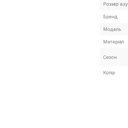
Розмір взу
Бренд
у числі, але не виключно — розташування
, колір коробки чи пакувального паперу тощо)
Модель
робник може змінювати БЕЗ ПОПЕРЕДЖЕННЯ, у
бничний цикл та інше, залежно від багатьох
 випуску, країни виробника тощо!
Матеріал
Сезон
Колір