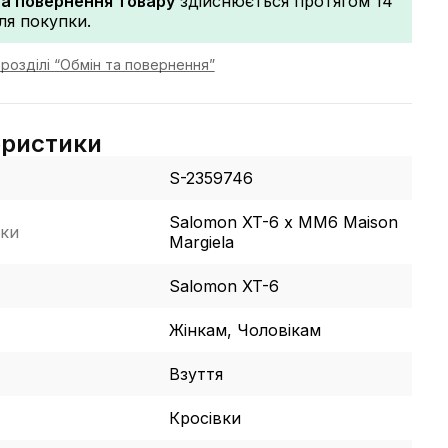
та повернення товару
здійснюється протягом 14
сля покупки.
розділі “Обмін та повернення”
еристики
S-2359746
Salomon XT-6 x MM6 Maison
ки
Margiela
Salomon XT-6
Жінкам, Чоловікам
Взуття
Кросівки