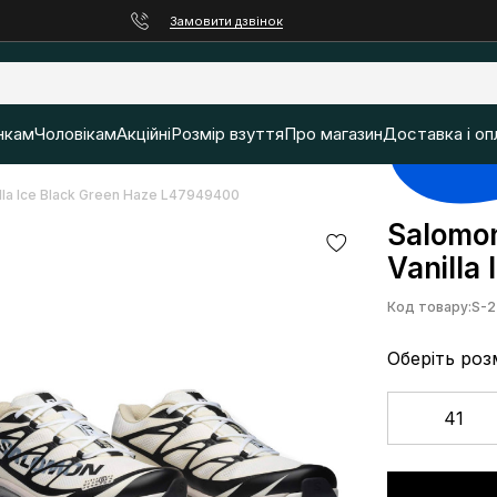
Замовити дзвінок
нкам
Чоловікам
Акційні
Розмір взуття
Про магазин
Доставка і оп
lla Ice Black Green Haze L47949400
Salomon
Vanilla
Код товару:
S-2
Оберіть роз
41