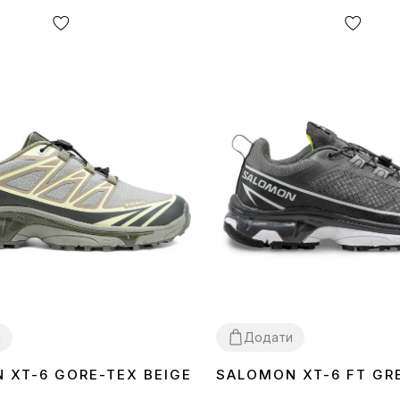
и
Додати
 XT-6 GORE-TEX BEIGE
SALOMON XT-6 FT GR
44