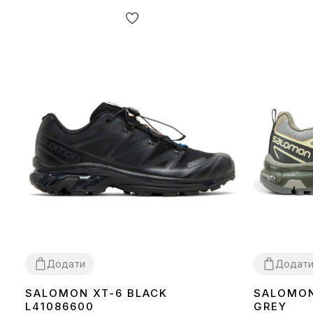
Додати
Додат
SALOMON XT-6 BLACK
SALOMON
40
41
42
43
44
45
44
45
L41086600
GREY