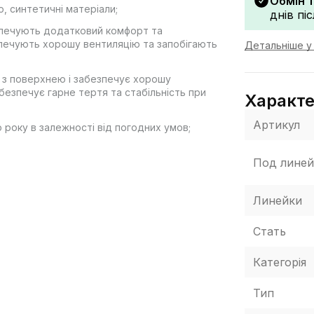
Обмін 
ю, синтетичні матеріали;
днів пі
безпечують додатковий комфорт та
езпечують хорошу вентиляцію та запобігають
Детальніше у 
ь з поверхнею і забезпечує хорошу
безпечує гарне тертя та стабільність при
Характ
Артикул
 року в залежності від погодних умов;
Под линей
ії «НОВА ПОШТА», жодних інших варіантів
Линейки
иманні, після огляду та примірки товару на
а використання грошового переказу
Стать
вка товару займає 1-3 доби від моменту
рнути. У разі, якщо щось не підійшло —
осилки безпосередньо на відділенні пошти!
Категорія
Тип
 колір товару, що зазначено на фото, може