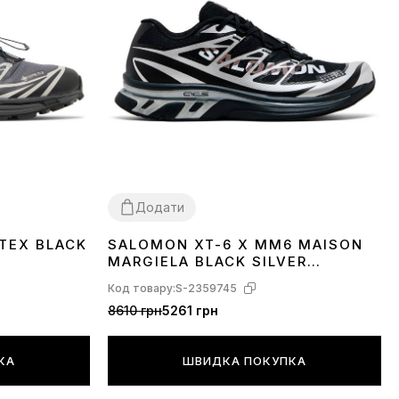
Додати
TEX BLACK
SALOMON XT-6 X MM6 MAISON
40
41
42
43
MARGIELA BLACK SILVER
PHANTOM L49107000
Код товару:
S-2359745
8610 грн
5261 грн
КА
ШВИДКА ПОКУПКА