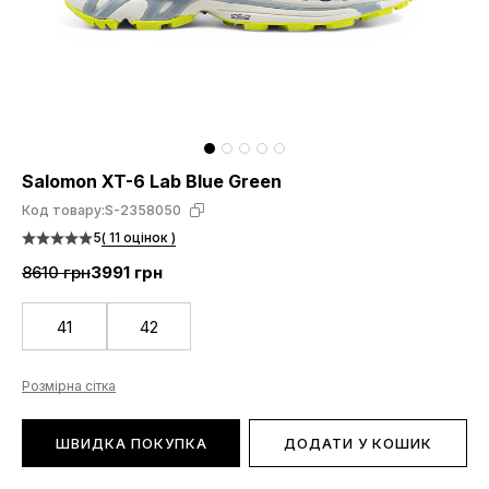
Salomon XT-6 Lab Blue Green
Код товару:
S-2358050
5
( 11 оцінок )
8610 грн
3991 грн
41
42
Розмірна сітка
ШВИДКА ПОКУПКА
ДОДАТИ У КОШИК