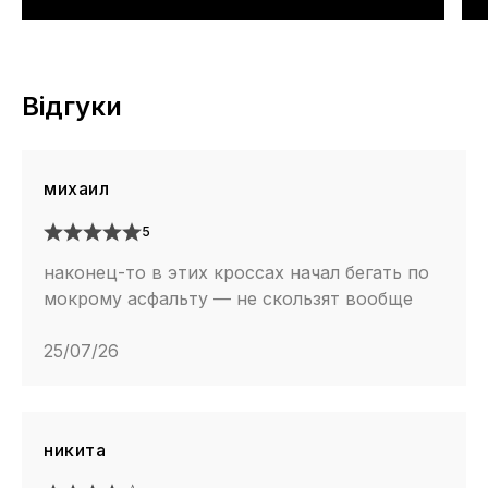
Відгуки
михаил
5
наконец-то в этих кроссах начал бегать по
мокрому асфальту — не скользят вообще
25/07/26
никита