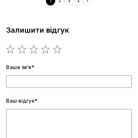
1
2
3
3
Залишити відгук
Ваше ім’я*
Ваш відгук*