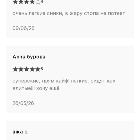
4
очень легкие сники, в жару стопа не потеет
09/06/26
Анна бурова
5
суперские, прям кайф! легкие, сидят как
влитые!!! хочу ещё
26/05/26
віка с.