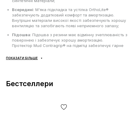
синтетичні матеріали;
Всередині
: М'яка підкладка та устілка OrthoLite®
забезпечують додатковий комфорт та амортизацію.
Внутрішні матеріали високої якості забезпечують хорошу
вентиляцію та запобігають появі неприємного запаху;
Підошва
: Підошва з резини має відмінну зчеплюваність з
поверхнею і забезпечує хорошу амортизацію.
Протектор Mud Contragrip® на підмітці забезпечує гарне
тертя та стабільність при ходьбі;
ПОКАЗАТИ БІЛЬШЕ
Сезонність
: може використовуватись протягом всього
року в залежності від погодних умов;
Виробник
: В'єтнам.
Бестселлери
Усі товари доставляються виключно за допомогою компанії
«НОВА ПОШТА», жодних інших варіантів доставки — не
передбачено! Оплата здійснюється при отриманні, після
огляду та примірки товару на відділенні пошти. Вартість
доставки товару та комісія за використання грошового
переказу сплачується покупцем окремо від вартості товару!
Доставка товару займає 1-3 доби від моменту
підтвердження замовлення. Товар можна обміняти чи