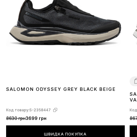
SALOMON ODYSSEY GREY BLACK BEIGE
SA
4
VA
L4
Код товару:
S-2358447
Код
8630 грн
3699 грн
867
ШВИДКА ПОКУПКА