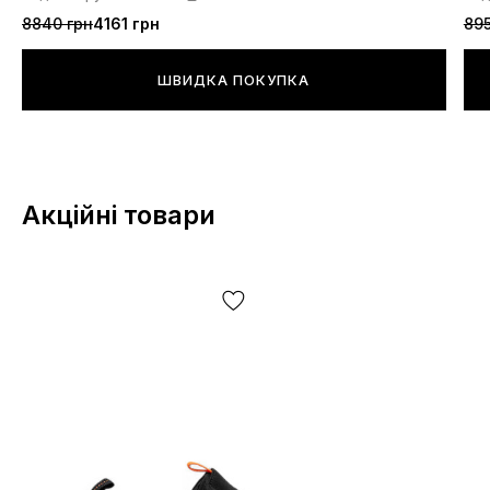
8840 грн
4161 грн
895
ШВИДКА ПОКУПКА
Акційні товари