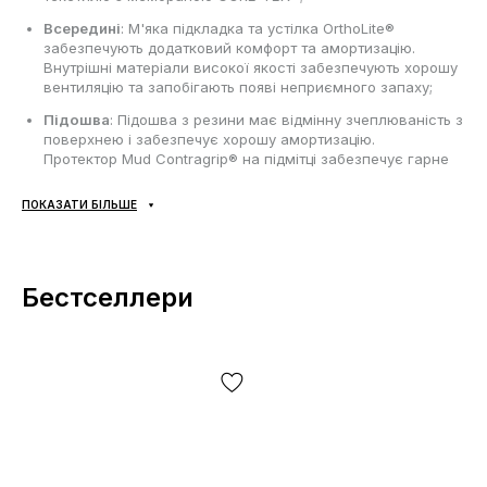
Всередині
: М'яка підкладка та устілка OrthoLite®
забезпечують додатковий комфорт та амортизацію.
Внутрішні матеріали високої якості забезпечують хорошу
вентиляцію та запобігають появі неприємного запаху;
Підошва
: Підошва з резини має відмінну зчеплюваність з
поверхнею і забезпечує хорошу амортизацію.
Протектор Mud Contragrip® на підмітці забезпечує гарне
тертя та стабільність при ходьбі. Протектор на підмітці
забезпечує гарне тертя та стабільність при ходьбі;
ПОКАЗАТИ БІЛЬШЕ
Сезонність
: може використовуватись протягом всього
року в залежності від погодних умов;
Виробник
: В'єтнам.
Бестселлери
Усі товари доставляються виключно за допомогою компанії
«НОВА ПОШТА», жодних інших варіантів доставки — не
передбачено! Оплата здійснюється при отриманні, після
огляду та примірки товару на відділенні пошти. Вартість
доставки товару та комісія за використання грошового
переказу сплачується покупцем окремо від вартості товару!
Доставка товару займає 1-3 доби від моменту
підтвердження замовлення. Товар можна обміняти чи