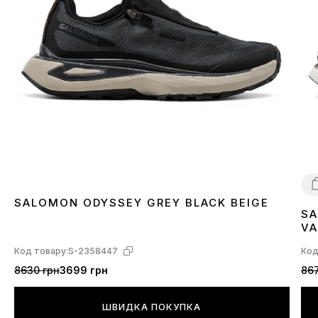
SALOMON ODYSSEY GREY BLACK BEIGE
SA
4
VA
L4
Код товару:
S-2358447
Код
8630 грн
3699 грн
867
ШВИДКА ПОКУПКА