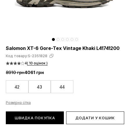
Salomon XT-6 Gore-Tex Vintage Khaki L41741200
Код товару:
S-2351828
4
( 10 оцінок )
8910 грн
4061 грн
42
43
44
Розмірна сітка
ШВИДКА ПОКУПКА
ДОДАТИ У КОШИК