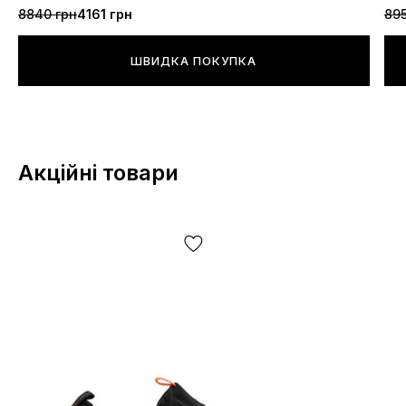
8840 грн
4161 грн
895
ШВИДКА ПОКУПКА
Акційні товари