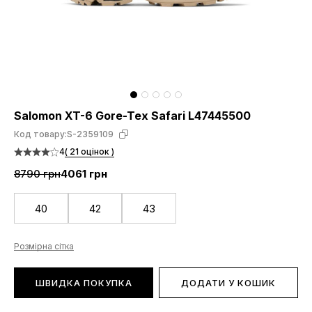
Salomon XT-6 Gore-Tex Safari L47445500
Код товару:
S-2359109
4
( 21 оцінок )
8790 грн
4061 грн
40
42
43
Розмірна сітка
ШВИДКА ПОКУПКА
ДОДАТИ У КОШИК