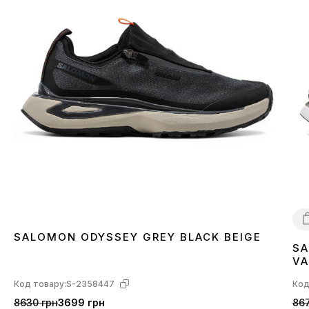
SALOMON ODYSSEY GREY BLACK BEIGE
SA
4
VA
L4
Код товару:
S-2358447
Код
8630 грн
3699 грн
867