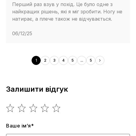
Перший раз взув у похід. Це було одне з
найкращих рішень, які я міг зробити. Ногу не
натирає, а плече також не відчувається.
06/12/25
1
2
3
4
5
...
5
Залишити відгук
Ваше ім’я*