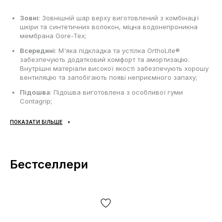
Зовні
: Зовнішній шар верху виготовлений з комбінації
шкіри та синтетичних волокон, міцна водонепроникна
мембрана Gore-Tex;
Всередині
: М'яка підкладка та устілка OrthoLite®
забезпечують додатковий комфорт та амортизацію.
Внутрішні матеріали високої якості забезпечують хорошу
вентиляцію та запобігають появі неприємного запаху;
Підошва
: Підошва виготовлена з особливої гуми
Contagrip;
Сезонність
: універсальна, в залежності від погодних
ПОКАЗАТИ БІЛЬШЕ
умов;
Виробник
: В'єтнам.
Бестселлери
Усі товари доставляються виключно за допомогою компанії
«НОВА ПОШТА», жодних інших варіантів доставки — не
передбачено! Оплата здійснюється при отриманні, після
огляду та примірки товару на відділенні пошти. Вартість
доставки товару та комісія за використання грошового
переказу сплачується покупцем окремо від вартості товару!