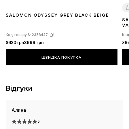
SALOMON ODYSSEY GREY BLACK BEIGE
SA
4
VA
L4
Код товару:
S-2358447
Код
8630 грн
3699 грн
867
ШВИДКА ПОКУПКА
Відгуки
Алина
5