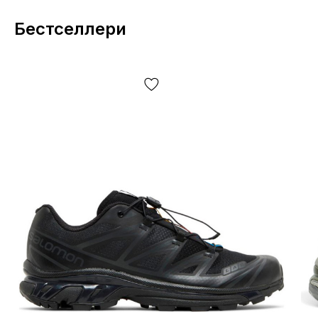
Виробник
: В'єтнам.
Бестселлери
Усі товари доставляються виключно за допомогою компанії
«НОВА ПОШТА», жодних інших варіантів доставки — не
передбачено! Оплата здійснюється при отриманні, після
огляду та примірки товару на відділенні пошти. Вартість
доставки товару та комісія за використання грошового
переказу сплачується покупцем окремо від вартості товару!
Доставка товару займає 1-3 доби від моменту
підтвердження замовлення. Товар можна обміняти чи
повернути. У разі, якщо щось не підійшло — покупець може
абсолютно безкоштовно відмовитися від посилки
безпосередньо на відділенні пошти!
*Залежно від налаштувань та якості роботи Вашого гаджету
колір товару, що зазначено на фото, може дещо відрізнятися
від реального!
*Певні незначні деталі товару та його комлпектації (у тому
числі, але не виключно — розташування етикеток, бірок, їх
форма, розмір або зміст, дрібні принти, колір коробки чи