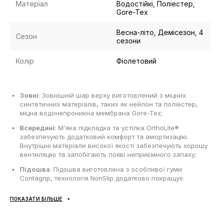
Матеріал
Водостійкі, Поліестер,
Gore-Tex
Весна-літо, Демісезон, 4
Сезон
сезони
Колір
Фіолетовий
Зовні
: Зовнішній шар верху виготовлений з міцних
синтетичних матеріалів, таких як нейлон та поліестер,
міцна водонепроникна мембрана Gore-Tex;
Всередині
: М'яка підкладка та устілка OrthoLite®
забезпечують додатковий комфорт та амортизацію.
Внутрішні матеріали високої якості забезпечують хорошу
вентиляцію та запобігають появі неприємного запаху;
Підошва
: Підошва виготовлена з особливої гуми
Contagrip, технологія NonSlip додатково покращує
зчеплення підошви з слизькими поверхнями;
ПОКАЗАТИ БІЛЬШЕ
Сезонність
: Може використовуватись протягом всього
року в залежності від погодних умов;