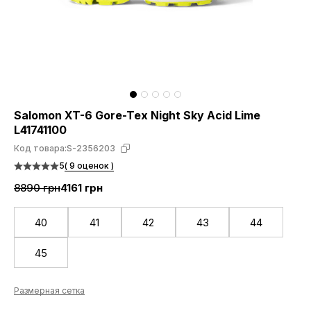
Salomon XT-6 Gore-Tex Night Sky Acid Lime
L41741100
Код товара:
S-2356203
5
( 9 оценок )
8890 грн
4161 грн
40
41
42
43
44
45
Размерная сетка