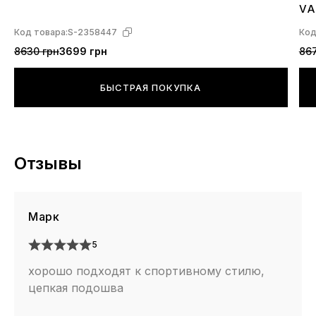
4
VA
L4
Код товара:
S-2358447
Код
8630 грн
3699 грн
867
БЫСТРАЯ ПОКУПКА
Отзывы
Марк
5
хорошо подходят к спортивному стилю,
цепкая подошва