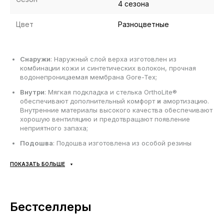
4 сезона
Цвет
Разноцветные
Снаружи
: Наружный слой верха изготовлен из
комбинации кожи и синтетических волокон, прочная
водонепроницаемая мембрана Gore-Tex;
Внутри
: Мягкая подкладка и стелька OrthoLite®
обеспечивают дополнительный комфорт
и
амортизацию.
Внутренние материалы высокого качества обеспечивают
хорошую вентиляцию и предотвращают появление
неприятного запаха;
Подошва
: Подошва изготовлена из особой резины
Contagrip;
ПОКАЗАТЬ БОЛЬШЕ
Сезонность
: Зима, демисезон;
Производитель
: Вьетнам.
Бестселлеры
Все товары доставляются исключительно с помощью
компании «НОВАЯ ПОЧТА», никаких других вариантов