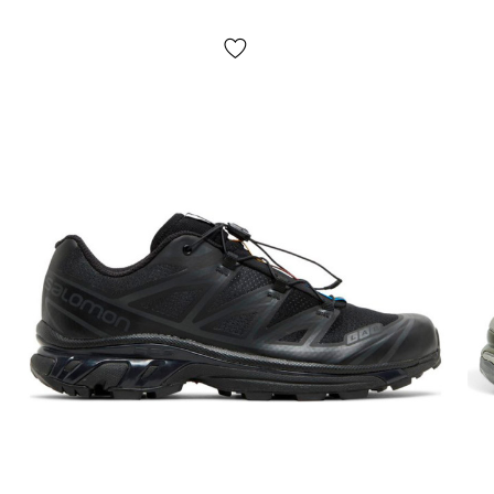
доставки — не предусмотрено! Оплата производится при
получении, после осмотра и примерки товара на отделении
почты. Стоимость доставки товара и комиссия за
использование денежного перевода оплачивается
покупателем отдельно от стоимости товара! Доставка
товара занимает 1-3 суток с момента подтверждения
заказа. Товар можно обменять или вернуть. В случае если
что-то не подошло — покупатель может совершенно
бесплатно отказаться от посылки непосредственно на
отделении почты!
*В зависимости от настроек и качества работы Вашего
гаджета цвет товара, указанного на фото, может несколько
отличаться от реального!
*Определенные незначительные детали товара и его
комплектации (в том числе, но не исключительно —
расположение этикеток, бирок, их форма, размер или
содержание, мелкие принты, цвет коробки или упаковочной
бумаги и т.п.) могут отличаться от указанных на фото,
поскольку производитель может изменять БЕЗ
ПРЕДУПРЕЖДЕНИЯ, в том числе, но не исключительно –