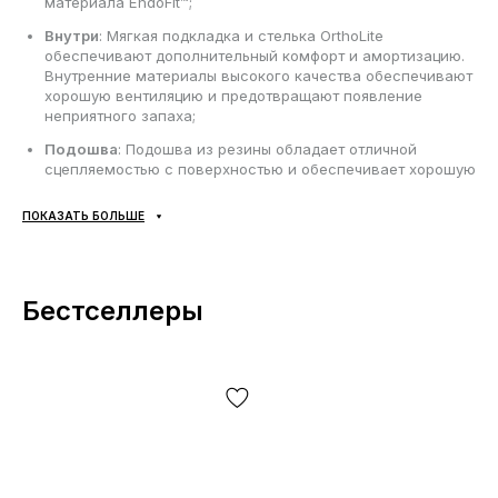
материала EndoFit™;
Внутри
: Мягкая подкладка и стелька OrthoLite
обеспечивают дополнительный комфорт и амортизацию.
Внутренние материалы высокого качества обеспечивают
хорошую вентиляцию и предотвращают появление
неприятного запаха;
Подошва
: Подошва из резины обладает отличной
сцепляемостью с поверхностью и обеспечивает хорошую
амортизацию. Протектор Mud Contragrip® на подметке
обеспечивает хорошее трение и стабильность при
ПОКАЗАТЬ БОЛЬШЕ
ходьбе. Протектор на подметке обеспечивает хорошее
трение и стабильность при ходьбе;
Сезонность
: может использоваться в течении всего года
в зависимости от погодных условий;
Бестселлеры
Производитель
: Вьетнам.
Все товары доставляются исключительно компанией
«НОВАЯ ПОЧТА», никаких других вариантов доставки — не
предусмотрено! Оплата происходит при получении, после
осмотра и примерки товара на отделении почты. Стоимость
доставки товара и комиссия за использование