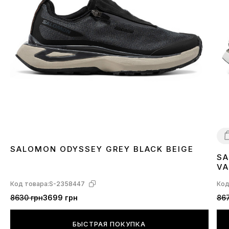
SALOMON ODYSSEY GREY BLACK BEIGE
SA
4
VA
L4
Код товара:
S-2358447
Код
8630 грн
3699 грн
867
БЫСТРАЯ ПОКУПКА