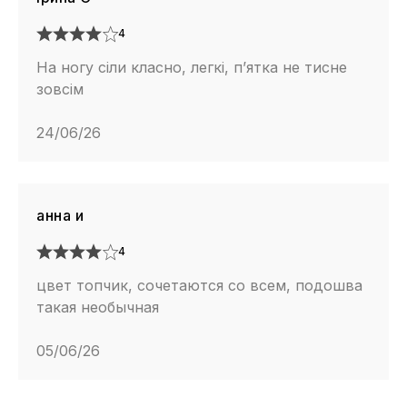
4
На ногу сіли класно, легкі, п’ятка не тисне
зовсім
24/06/26
анна и
4
цвет топчик, сочетаются со всем, подошва
такая необычная
05/06/26