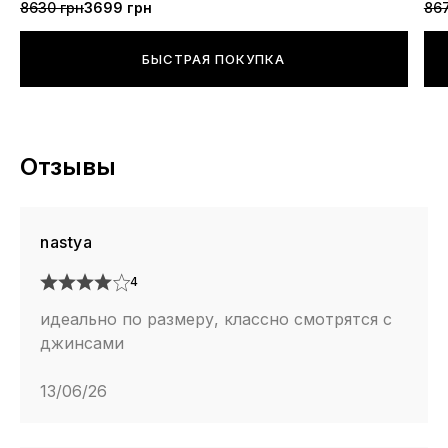
8630 грн
3699 грн
867
БЫСТРАЯ ПОКУПКА
Отзывы
nastya
4
идеально по размеру, классно смотрятся с
джинсами
13/06/26