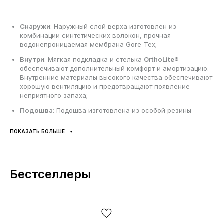
Снаружи
: Наружный слой верха изготовлен из
комбинации синтетических волокон, прочная
водонепроницаемая мембрана Gore-Tex;
Внутри
: Мягкая подкладка и стелька
OrthoLite®
обеспечивают дополнительный комфорт и амортизацию.
Внутренние материалы высокого качества обеспечивают
хорошую вентиляцию и предотвращают появление
неприятного запаха;
Подошва
: Подошва изготовлена из особой резины
Contagrip;
ПОКАЗАТЬ БОЛЬШЕ
Сезонность
: Может использоваться в течение всего
года в зависимости от погодных условий;
Производитель
: Вьетнам.
Бестселлеры
Все товары доставляются исключительно с помощью
компании «НОВАЯ ПОЧТА», никаких других вариантов
доставки — не предусмотрено! Оплата производится при
получении, после осмотра и примерки товара на отделении