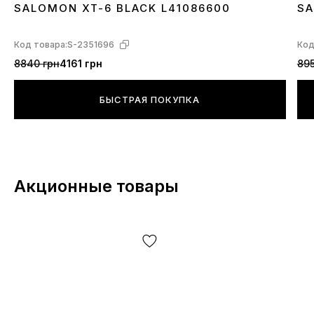
SALOMON XT-6 BLACK L41086600
SA
производителя и т.д.
40
41
42
43
44
45
4
Код товара:
S-2351696
Код
8840 грн
4161 грн
895
БЫСТРАЯ ПОКУПКА
Акционные товары