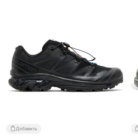
почты. Стоимость доставки товара и комиссия за
использование денежного перевода оплачивается
покупателем отдельно от стоимости товара! Доставка
товара занимает 1-3 суток с момента подтверждения
заказа. Товар можно обменять или вернуть. В случае если
что-то не подошло — покупатель может совершенно
бесплатно отказаться от посылки непосредственно на
отделении почты!
*В зависимости от настроек и качества работы Вашего
гаджета цвет товара, указанного на фото, может несколько
отличаться от реального!
*Определенные незначительные детали товара и его
комплектации (в том числе, но не исключительно —
расположение этикеток, бирок, их форма, размер или
содержание, мелкие принты, цвет коробки или упаковочной
бумаги и т.п.) могут отличаться от указанных на фото,
поскольку производитель может изменять БЕЗ
ПРЕДУПРЕЖДЕНИЯ, в том числе, но не исключительно –
дизайн, комплектацию, производственный цикл и прочее, в
Добавить
зависимости от многих факторов, в том числе, но не
исключительно – от партии, года выпуска, страны