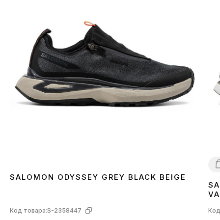
SALOMON ODYSSEY GREY BLACK BEIGE
SA
4
VA
L4
Код товара:
S-2358447
Код