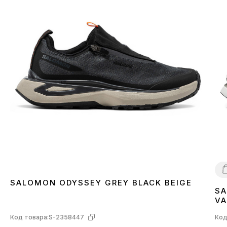
SALOMON ODYSSEY GREY BLACK BEIGE
SA
4
VA
L4
Код товара:
S-2358447
Код