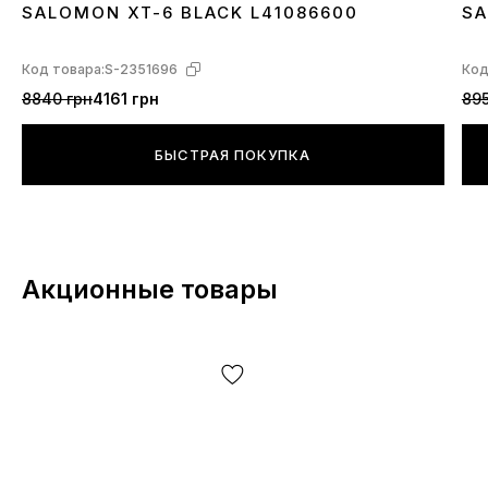
SALOMON XT-6 BLACK L41086600
SA
производителя и т.д.
40
41
42
43
44
45
4
Код товара:
S-2351696
Код
8840 грн
4161 грн
895
БЫСТРАЯ ПОКУПКА
Акционные товары