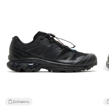
почты. Стоимость доставки товара и комиссия за
использование денежного перевода оплачивается
покупателем отдельно от стоимости товара! Доставка
товара занимает 1-3 суток с момента подтверждения
заказа. Товар можно обменять или вернуть. В случае если
что-то не подошло — покупатель может совершенно
бесплатно отказаться от посылки непосредственно на
отделении почты!
*В зависимости от настроек и качества работы Вашего
гаджета цвет товара, указанного на фото, может несколько
отличаться от реального!
*Определенные незначительные детали товара и его
комплектации (в том числе, но не исключительно —
расположение этикеток, бирок, их форма, размер или
содержание, мелкие принты, цвет коробки или упаковочной
бумаги и т.п.) могут отличаться от указанных на фото,
поскольку производитель может изменять БЕЗ
ПРЕДУПРЕЖДЕНИЯ, в том числе, но не исключительно –
дизайн, комплектацию, производственный цикл и прочее, в
Добавить
зависимости от многих факторов, в том числе, но не
исключительно – от партии, года выпуска, страны