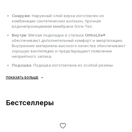
Снаружи
: Наружный слой верха изготовлен из
комбинации синтетических волокон, прочная
водонепроницаемая мембрана Gore-Tex;
Внутри
: Мягкая подкладка и стелька
OrthoLite®
обеспечивают дополнительный комфорт и амортизацию.
Внутренние материалы высокого качества обеспечивают
хорошую вентиляцию и предотвращают появление
неприятного запаха;
Подошва
: Подошва изготовлена из особой резины
Contagrip;
ПОКАЗАТЬ БОЛЬШЕ
Сезонность
: Может использоваться в течение всего
года в зависимости от погодных условий;
Производитель
: Вьетнам.
Бестселлеры
Все товары доставляются исключительно с помощью
компании «НОВАЯ ПОЧТА», никаких других вариантов
доставки — не предусмотрено! Оплата производится при
получении, после осмотра и примерки товара на отделении