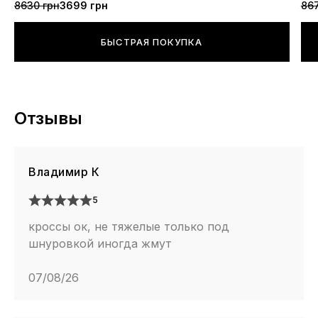
8630 грн
3699 грн
867
БЫСТРАЯ ПОКУПКА
Отзывы
Владимир К
5
кроссы ок, не тяжелые только под
шнуровкой иногда жмут
07/08/26